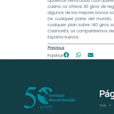
apuestas verificadas cual opere
casino os ofrece 30 giros de re
algunos de los mejores bonos so
De cualquier parte del mundo, 
cualquier plan sobre 140 giros 
CasinoHEX, os compartiremos de
Espana nuevos.
Previous
Partihar:
Pág
FMB