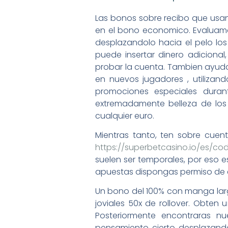
Las bonos sobre recibo que usan
en el bono economico. Evaluamos 
desplazandolo hacia el pelo los
puede insertar dinero adicional
probar la cuenta. Tambien ayudan
en nuevos jugadores , utiliza
promociones especiales dura
extremadamente belleza de los 
cualquier euro.
Mientras tanto, ten sobre cuen
https://superbetcasino.io/es/co
suelen ser temporales, por eso 
apuestas dispongas permiso de 
Un bono del 100% con manga larga
joviales 50x de rollover. Obte
Posteriormente encontraras n
pensamiento cierto desplazandol