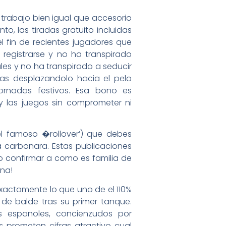
trabajo bien igual que accesorio
o, las tiradas gratuito incluidas
l fin de recientes jugadores que
 registrarse y no ha transpirado
les y no ha transpirado a seducir
as desplazandolo hacia el pelo
rnadas festivos. Esa bono es
y las juegos sin comprometer ni
el famoso �rollover’) que debes
 carbonara. Estas publicaciones
o confirmar a como es familia de
na!
exactamente lo que uno de el 110%
de balde tras su primer tanque.
s espanoles, concienzudos por
s prometen cifras atractivo cual