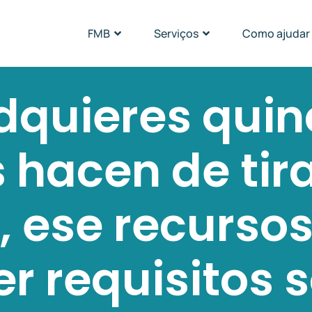
FMB
Serviços
Como ajudar
adquieres qui
s hacen de tir
, ese recursos
r requisitos 