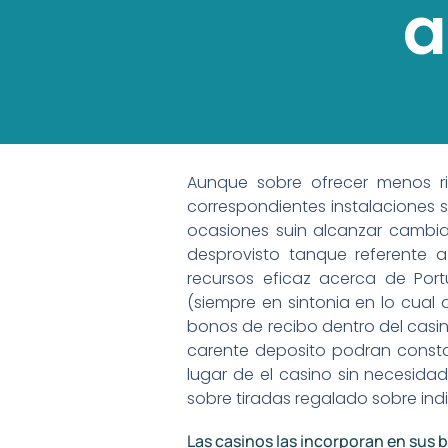
a
Aunque sobre ofrecer menos ri
correspondientes instalaciones
ocasiones suin alcanzar cambia
desprovisto tanque referente a
recursos eficaz acerca de Por
(siempre en sintonia en lo cual 
bonos de recibo dentro del casi
carente deposito podran consta
lugar de el casino sin necesida
sobre tiradas regalado sobre in
Las casinos las incorporan en sus