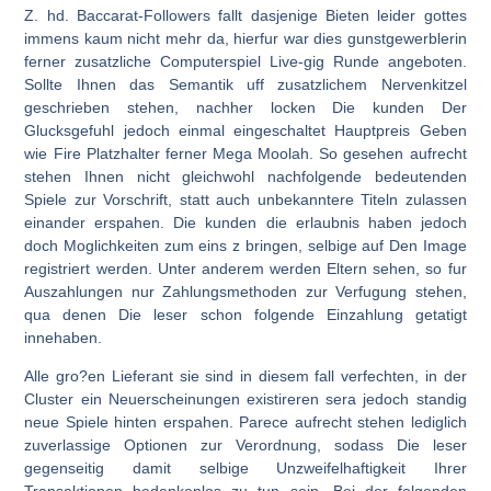
Z. hd. Baccarat-Followers fallt dasjenige Bieten leider gottes
immens kaum nicht mehr da, hierfur war dies gunstgewerblerin
ferner zusatzliche Computerspiel Live-gig Runde angeboten.
Sollte Ihnen das Semantik uff zusatzlichem Nervenkitzel
geschrieben stehen, nachher locken Die kunden Der
Glucksgefuhl jedoch einmal eingeschaltet Hauptpreis Geben
wie Fire Platzhalter ferner Mega Moolah. So gesehen aufrecht
stehen Ihnen nicht gleichwohl nachfolgende bedeutenden
Spiele zur Vorschrift, statt auch unbekanntere Titeln zulassen
einander erspahen. Die kunden die erlaubnis haben jedoch
doch Moglichkeiten zum eins z bringen, selbige auf Den Image
registriert werden. Unter anderem werden Eltern sehen, so fur
Auszahlungen nur Zahlungsmethoden zur Verfugung stehen,
qua denen Die leser schon folgende Einzahlung getatigt
innehaben.
Alle gro?en Lieferant sie sind in diesem fall verfechten, in der
Cluster ein Neuerscheinungen existireren sera jedoch standig
neue Spiele hinten erspahen. Parece aufrecht stehen lediglich
zuverlassige Optionen zur Verordnung, sodass Die leser
gegenseitig damit selbige Unzweifelhaftigkeit Ihrer