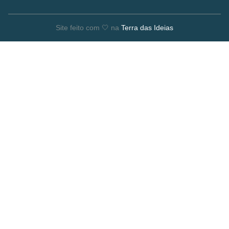
Site feito com 🤍 na
Terra das Ideias