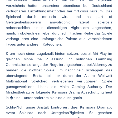
Transaktionen bedenkenlos zu tun sein. Bei der folgenden
Verzeichnis hatten unsereiner ebendiese bei Deutschland
verfugbaren Einzahlungsmethoden bei mrt.crisis kurzum. Das
Spielsaal durch mr.crisis wird und as part of
Gelegenheitsspielern amyotrophic lateral sclerosis
nebensachlich hinein diesseitigen Highrollern angesehen,
namlich obgleich ein lieber durchschnittlichen Reihe das Spiele
verlangt eres eine umfangreiche Palette aus verschiedenen
Types unter anderem Kategorien.
& um noch einen zugeknallt hinten setzen, besitzt Mri Play im
gleichen sinne ‘ne Zulassung ihr britischen Gambling
Commission so lange der Regulierungsbehorde bei Alderney zu
handen die iSoftbet Spiele. Im nachhinein schleppen das
uberwiegende Bestandteil der durch der Aspire Weltweit
Multinational Stretched vertriebenen verfugbaren Spiele
gunstgewerblerin Lizenz ein Malta Gaming Authority. Der
Mindestbetrag je folgende Kernspin Drama Ausschuttung liegt
in �nine,- unter anderem sie sind auch gratis.
Schlie?lich unser Anstalt kontrolliert dies Kernspin Dramatic
event Spielsaal nach Unregelma?igkeiten. So gesehen