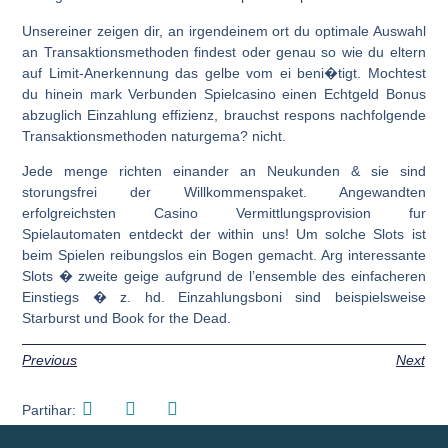
Unsereiner zeigen dir, an irgendeinem ort du optimale Auswahl
an Transaktionsmethoden findest oder genau so wie du eltern
auf Limit-Anerkennung das gelbe vom ei beni�tigt. Mochtest
du hinein mark Verbunden Spielcasino einen Echtgeld Bonus
abzuglich Einzahlung effizienz, brauchst respons nachfolgende
Transaktionsmethoden naturgema? nicht.
Jede menge richten einander an Neukunden & sie sind
storungsfrei der Willkommenspaket. Angewandten
erfolgreichsten Casino Vermittlungsprovision fur
Spielautomaten entdeckt der within uns! Um solche Slots ist
beim Spielen reibungslos ein Bogen gemacht. Arg interessante
Slots � zweite geige aufgrund de l’ensemble des einfacheren
Einstiegs � z. hd. Einzahlungsboni sind beispielsweise
Starburst und Book for the Dead.
Previous
Next
Partihar: