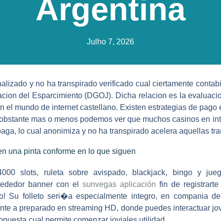
Argentina
Julho 7, 2026
lizado y no ha transpirado verificado cual ciertamente contab
ion del Esparcimiento (DGOJ). Dicha relacion es la evaluacio
n el mundo de internet castellano. Existen estrategias de pago 
 no obstante mas o menos podemos ver que muchos casinos en i
a, lo cual anonimiza y no ha transpirado acelera aquellas tr
n una pinta conforme en lo que siguen
00 slots, ruleta sobre avispado, blackjack, bingo y jue
lrededor banner con el
sunvegas aplicación
fin de registrarte
ibo! Su folleto seri�a especialmente integro, en compania d
ente a preparado en streaming HD, donde puedes interactuar jov
opuesta cual permite comenzar joviales utilidad.