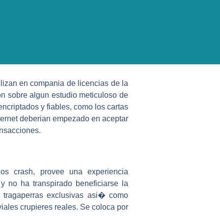
ilizan en compania de licencias de la
n sobre algun estudio meticuloso de
encriptados y fiables, como los cartas
nternet deberian empezado en aceptar
ansacciones.
gos crash, provee una experiencia
 y no ha transpirado beneficiarse la
e tragaperras exclusivas asi� como
iales crupieres reales. Se coloca por