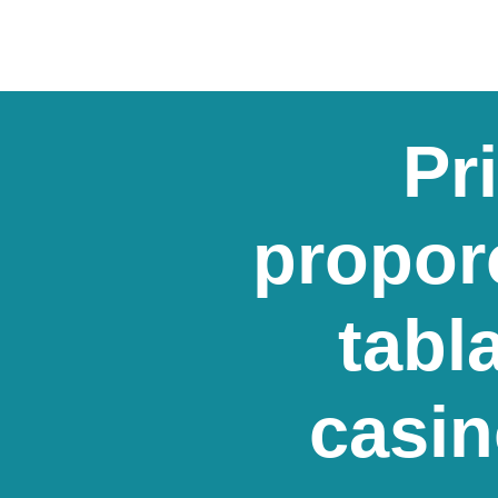
Pr
propor
tabl
casin