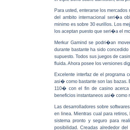
Para usted, enterarse los mercados 
del ambito internacional seri�a ob
minimo es sobre 30 eurillos. Los mej
los aceptan puesto que seri�a el m
Merkur Gamind se podri�an mover m
durante bastante ha sido concedido p
supuesto. Todos sus juegos de casino
fluida. Ahora posee los versiones di
Excelente interfaz de el programa 
asi� como bastante son las bazas. B
110� con el fin de casino acerca
beneficios instantaneos asi� como re
Las desarrolladores sobre software
en linea. Mientras cual para retiro
sistema pronto y seguro para real
posibilidad. Creadas alrededor de