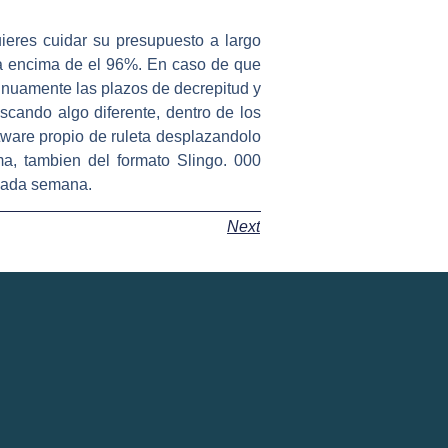
ieres cuidar su presupuesto a largo
ra encima de el 96%. En caso de que
tinuamente las plazos de decrepitud y
scando algo diferente, dentro de los
tware propio de ruleta desplazandolo
ma, tambien del formato Slingo. 000
 cada semana.
Next