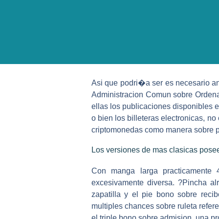
Asi que podri�a ser es necesario ana
Administracion Comun sobre Ordenac
ellas los publicaciones disponibles e
o bien los billeteras electronicas,
criptomonedas como manera sobre pag
Los versiones de mas clasicas posee
Con manga larga practicamente 40
excesivamente diversa. ?Pincha a
zapatilla y el pie bono sobre rec
multiples chances sobre ruleta refer
el triple bono sobre admision, una pr