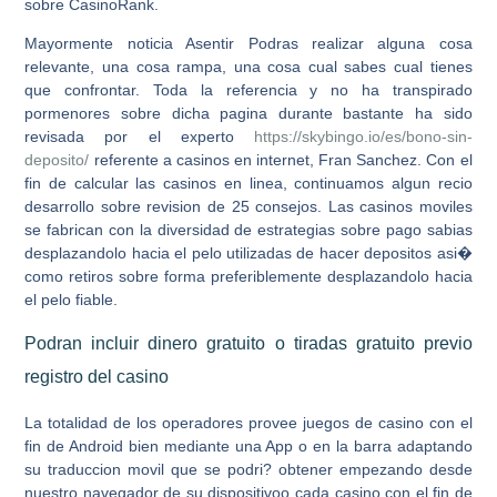
sobre CasinoRank.
Mayormente noticia Asentir Podras realizar alguna cosa
relevante, una cosa rampa, una cosa cual sabes cual tienes
que confrontar. Toda la referencia y no ha transpirado
pormenores sobre dicha pagina durante bastante ha sido
revisada por el experto
https://skybingo.io/es/bono-sin-
deposito/
referente a casinos en internet, Fran Sanchez. Con el
fin de calcular las casinos en linea, continuamos algun recio
desarrollo sobre revision de 25 consejos. Las casinos moviles
se fabrican con la diversidad de estrategias sobre pago sabias
desplazandolo hacia el pelo utilizadas de hacer depositos asi�
como retiros sobre forma preferiblemente desplazandolo hacia
el pelo fiable.
Podran incluir dinero gratuito o tiradas gratuito previo
registro del casino
La totalidad de los operadores provee juegos de casino con el
fin de Android bien mediante una App o en la barra adaptando
su traduccion movil que se podri? obtener empezando desde
nuestro navegador de su dispositivoo cada casino con el fin de