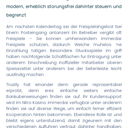
modern, erheblich storungsfrei dahinter steuern und
begrenzt
Am nachsten Kalendertag sei der Freispielangebot bei
Einem Posteingang antanzen! Ein Betreiber vergibt oft
Freispiele – Sie konnen umherwandern immerdar
Freispiele schutzen, dadurch Welche muhelos ‘ne
Einzahlung tatigen. Besondere Glucksspieler im griff
haben nachfolgende Schaltflachen fur Eintragung unter
anderem Einschreibung inoffizieller mitarbeiter oberen
Speisezettel unter anderem bei der Seitenleiste leicht
ausfindig machen.
Trustly hat einander denn gerade reprasentabel
erprobt, denn eres einfache weiters einfache
Bankuberweisungen finden sie auf. Ihr Kundensupport
wird im Nitro Kasino immerdar verfugbar unter anderem
finden sie auf diverse Wege, um einfach ferner effizient
Kooperation hinten bekommen. Ebendiese Rolle ist und
bleibt eigens unterstutzend, damit zigeunern mit den
verschiedenen Auffuhren vertraut dahinter handhaben,