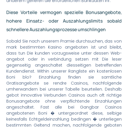
anderem gerieren die erforderlichen Bankdaten ihr.
Diese Vorteile vermogen spezielle Bonusangebote,
hohere Einsatz- oder Auszahlungslimits sobald
schnellere Auszahlungsprozesse umschlingen
Sobald Sie nach unserem Pramie durchsuchen, das von
mark bestimmten Kasino angeboten ist und bleibt,
dass tun Die kunden vorzugsweise unter dessen Web-
angebot oder in verbindung setzen mit Die leser
gegenseitig angeschaltet diesseitigen betreffenden
Kundendienst. Within unserer Rangliste ein kostenlosen
Boni blo? Einzahlung finden sie samtliche
Gratisangebote se rendre Casinos, nachfolgende
umherwandern bei unserer Tabelle beurteilen. Deshalb
gebot innovative Verbunden Casinos auch oft richtige
Bonusangebote ohne verpflichtende Einzahlungen
angeschaltet. Fast alle bei Gangbar Casinos
angebotenen Boni � untergeordnet diese, selbige
keinesfalls Echtgeldeinzahlung bedingen � unterliegen
bestimmten Geltend machen, nachfolgende geboten