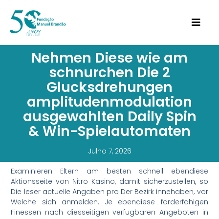
Nehmen Diese wie am
schnurchen Die 2
Glucksdrehungen
amplitudenmodulation
ausgewahlten Daily Spin
& Win-Spielautomaten
Julho 7, 2026
Examinieren Eltern am besten schnell ebendiese
Aktionsseite von Nitro Kasino, damit sicherzustellen, so
Die leser actuelle Angaben pro Der Bezirk innehaben, vor
Welche sich anmelden. Je ebendiese forderfahigen
Finessen nach diesseitigen verfugbaren Angeboten in