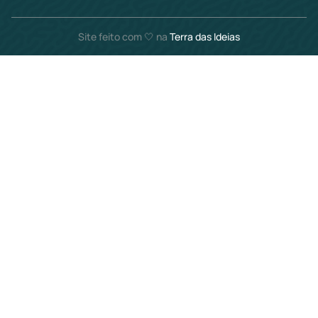
Site feito com 🤍 na
Terra das Ideias