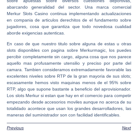
sobre apuestas sobre diversos cuestiones deportivas,
abarcando generalidad del sector. Una marca comercial
Merkur Slots Casino continua implementando actualizaciones
en compania de articulos derechitos de el fundamento sobre
jugadores, cosa que garantiza que todo novedosa cualidad
aborde exigencias autenticas.
En caso de que nuestro titulo sobre alguna de estas u otras
slots disponibles con pagina sobre Merkurmagic, los puedes
percibir completamente sin cargo, alguna cosa que nos parece
aquello mas profusamente utensilio y preciso por parte del
camara. Tambien consideramos extremadamente favorable las
excelentes niveles sobre RTP de la gran mayoria de sus slots;
escasamente hemos visto maquinas menos de el 95% sobre
RTP, algo que supone bastante a beneficio del aprovisionador.
Los slots Merkur si estan que hay en el comercio para competir
empezando desde accesorios moviles aunque no acerca de su
totalidado acontece que usan los grandes desarrolladores, las
maneras del suministrador son con facilidad identificables.
Previous
Next