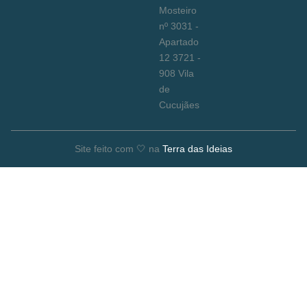
Mosteiro
nº 3031 -
Apartado
12 3721 -
908 Vila
de
Cucujães
Site feito com 🤍 na
Terra das Ideias