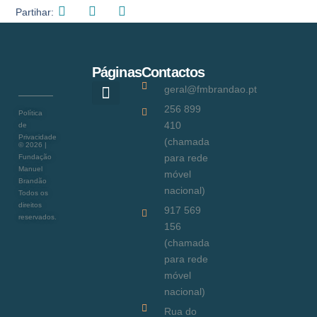
Partihar:
Páginas
Contactos
geral@fmbrandao.pt
256 899
Política
Como ajudar
410
de
Privacidade
(chamada
©
2026
|
para rede
Fundação
Manuel
móvel
Brandão
nacional)
Todos os
direitos
917 569
reservados.
156
(chamada
para rede
móvel
nacional)
Rua do