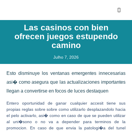
Las casinos con bien
ofrecen juegos estupendo
camino
Julho 7, 2026
Esto disminuye los ventanas emergentes innecesarias
asi� como asegura que las actualizaciones importantes
llegan a convertirse en focos de luces destaquen
Entero oportunidad de ganar cualquier accesit tiene sus
propias reglas sobre sobre como utilizarlo desplazandolo hacia
el pelo activarlo, asi� como en caso de que se pueden utilizar
al uni�sono o no va a depender para terminos de la
promocion. En caso de que envia la patologi�a del tunel