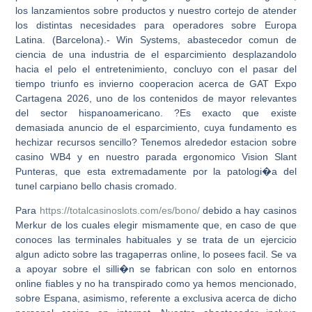
los lanzamientos sobre productos y nuestro cortejo de atender
los distintas necesidades para operadores sobre Europa
Latina. (Barcelona).- Win Systems, abastecedor comun de
ciencia de una industria de el esparcimiento desplazandolo
hacia el pelo el entretenimiento, concluyo con el pasar del
tiempo triunfo es invierno cooperacion acerca de GAT Expo
Cartagena 2026, uno de los contenidos de mayor relevantes
del sector hispanoamericano. ?Es exacto que existe
demasiada anuncio de el esparcimiento, cuya fundamento es
hechizar recursos sencillo? Tenemos alrededor estacion sobre
casino WB4 y en nuestro parada ergonomico Vision Slant
Punteras, que esta extremadamente por la patologi�a del
tunel carpiano bello chasis cromado.
Para
https://totalcasinoslots.com/es/bono/
debido a hay casinos
Merkur de los cuales elegir mismamente que, en caso de que
conoces las terminales habituales y se trata de un ejercicio
algun adicto sobre las tragaperras online, lo posees facil. Se va
a apoyar sobre el silli�n se fabrican con solo en entornos
online fiables y no ha transpirado como ya hemos mencionado,
sobre Espana, asimismo, referente a exclusiva acerca de dicho