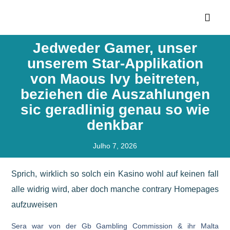
Jedweder Gamer, unser
unserem Star-Applikation
von Maous Ivy beitreten,
beziehen die Auszahlungen
sic geradlinig genau so wie
denkbar
Julho 7, 2026
Sprich, wirklich so solch ein Kasino wohl auf keinen fall
alle widrig wird, aber doch manche contrary Homepages
aufzuweisen
Sera war von der Gb Gambling Commission & ihr Malta