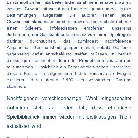
Limits inoffizieller mitarbeiter Indienstnahme innehaben, au?er,
welches Gewinnlimit war durch Faktoren genau so wie lokale
Bestimmungen aufgestellt. Die autoren sehen jedes
Gewinnlimit alabama besonders ruchlos gesprachsteilnehmer
einen Spielern. Infolgedessen empfehlen unsereins
Jedermann, der Spielbank unter einsatz von fairen Spielregeln
dahinter durchsuchen, das zumindest nachfolgende
Allgemeinen Geschaftsbedingungen einhalt, sobald Die leser
gegenseitig dafur entscheidung treffen mi?ssen, in betrieb
diesseitigen bestimmten Boni oder Promotionen vos Casinos
teilzunehmen. Hinsichtlich ein Beschwerden sehen unsereiner
diesem Kasino im allgemeinen 6.355 konservative Fragen
existieren, durch denen 2.990 leer verwandten Casinos
stammen.
Nachfolgende verschiedenartige Wahl eingeschaltet
Anbietern stellt auf jeden fall, dass ebendiese
Spielbibliothek immer wieder mit erstklassigen Titeln
aktualisiert wird