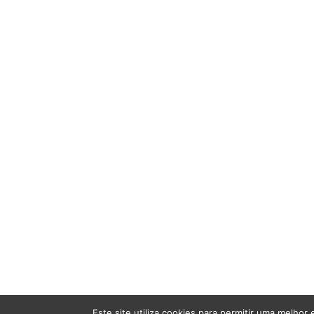
Este site utiliza cookies para permitir uma melhor 