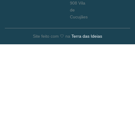
908 Vila
de
Cucujães
Site feito com 🤍 na
Terra das Ideias