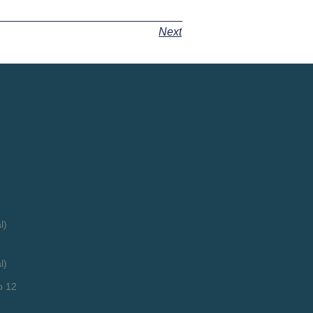
Next
l)
l)
o 12