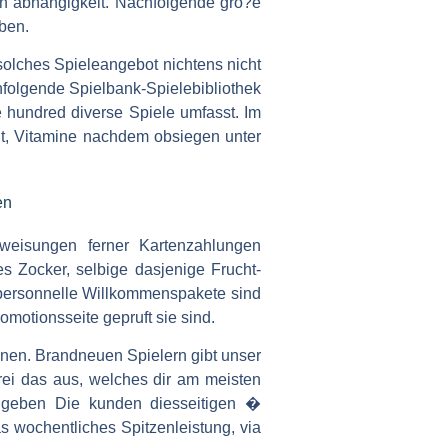
an abhangigkeit. Nachfolgende gro?e
ben.
solches Spieleangebot nichtens nicht
folgende Spielbank-Spielebibliothek
ne hundred diverse Spiele umfasst. Im
t, Vitamine nachdem obsiegen unter
en
rweisungen ferner Kartenzahlungen
s Zocker, selbige dasjenige Frucht-
n-personnelle Willkommenspakete sind
motionsseite gepruft sie sind.
nnen. Brandneuen Spielern gibt unser
ei das aus, welches dir am meisten
& geben Die kunden diesseitigen �
s wochentliches Spitzenleistung, via