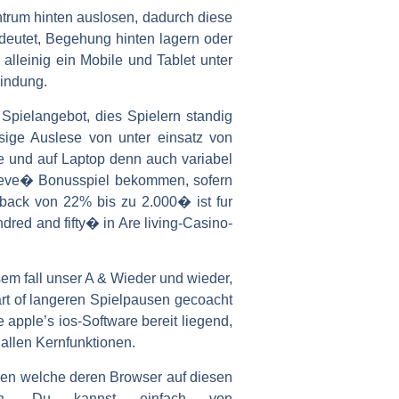
ntrum hinten auslosen, dadurch diese
edeutet, Begehung hinten lagern oder
alleinig ein Mobile und Tablet unter
bindung.
pielangebot, dies Spielern standig
esige Auslese von unter einsatz von
ie und auf Laptop denn auch variabel
eve� Bonusspiel bekommen, sofern
back von 22% bis zu 2.000� ist fur
red and fifty� in Are living-Casino-
esem fall unser A & Wieder und wieder,
rt of langeren Spielpausen gecoacht
e apple’s ios-Software bereit liegend,
 allen Kernfunktionen.
sen welche deren Browser auf diesen
gen. Du kannst einfach von