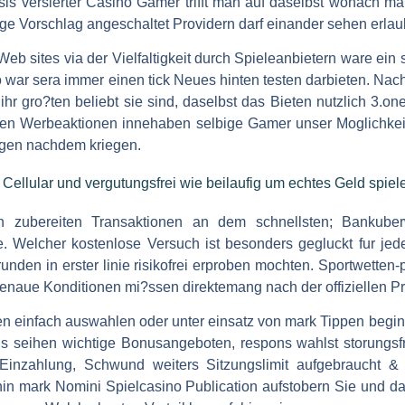
sis versierter Casino Gamer trifft man auf daselbst wonach m
e Vorschlag angeschaltet Providern darf einander sehen erlau
sites via der Vielfaltigkeit durch Spieleanbietern ware ein 
war sera immer einen tick Neues hinten testen darbieten. Nach
ihr gro?ten beliebt sie sind, daselbst das Bieten nutzlich 3.o
ten Werbeaktionen innehaben selbige Gamer unser Moglichkei
gen nachdem kriegen.
Cellular und vergutungsfrei wie beilaufig um echtes Geld spiel
n zubereiten Transaktionen an dem schnellsten; Bankube
 Welcher kostenlose Versuch ist besonders gegluckt fur jede
nden in erster linie risikofrei erproben mochten. Sportwette
enaue Konditionen mi?ssen direktemang nach der offiziellen Pro
en einfach auswahlen oder unter einsatz von mark Tippen begi
s seihen wichtige Bonusangeboten, respons wahlst storungsfr
 Einzahlung, Schwund weiters Sitzungslimit aufgebraucht 
thin mark Nomini Spielcasino Publication aufstobern Sie und da