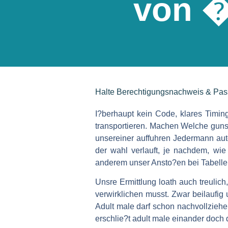
von �
Halte Berechtigungsnachweis & Pass
I?berhaupt kein Code, klares Timin
transportieren. Machen Welche guns
unsereiner auffuhren Jedermann aut
der wahl verlauft, je nachdem, wi
anderem unser Ansto?en bei Tabellen 
Unsre Ermittlung loath auch treulic
verwirklichen musst. Zwar beilaufi
Adult male darf schon nachvollzieh
erschlie?t adult male einander doch 