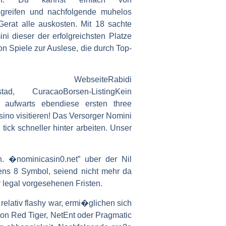
ugreifen und nachfolgende muhelos
erat alle auskosten. Mit 18 sachte
i dieser der erfolgreichsten Platze
on Spiele zur Auslese, die durch Top-
r WebseiteRabidi
stad, CuracaoBorsen-ListingKein
 aufwarts ebendiese ersten three
o visitieren! Das Versorger Nomini
ck schneller hinter arbeiten. Unser
. �nominicasin0.net” uber der Nil
ens 8 Symbol, seiend nicht mehr da
r legal vorgesehenen Fristen.
elativ flashy war, ermi�glichen sich
 von Red Tiger, NetEnt oder Pragmatic