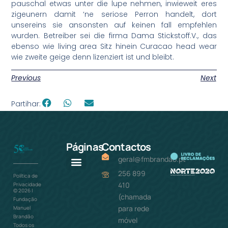
pauschal etwas unter die lupe nehmen, inwieweit eres
zigeunern damit ‘ne seriose Perron handelt, dort
unsereins sie ansonsten auf keinen fall empfehlen
wurden. Betreiber sei die firma Dama Stickstoff.V., das
ebenso wie living area Sitz hinein Curacao head wear
wie zweite geige denn lizenziert ist und bleibt.
Previous
Next
Partihar:
Páginas
Contactos
geral@fmbrandao.pt
256 899
Política de
Como ajudar
410
Privacidade
©
2026
|
(chamada
Fundação
para rede
Manuel
Brandão
móvel
Todos os