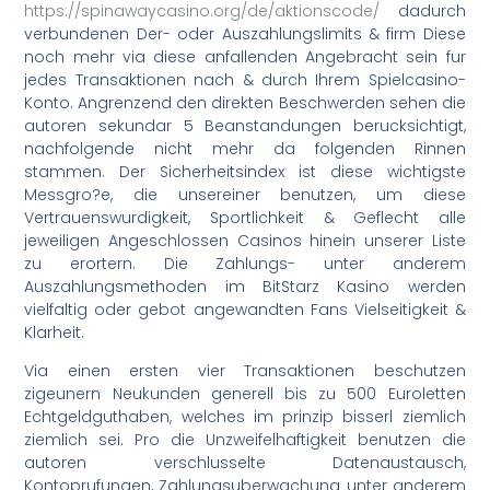
https://spinawaycasino.org/de/aktionscode/
dadurch
verbundenen Der- oder Auszahlungslimits & firm Diese
noch mehr via diese anfallenden Angebracht sein fur
jedes Transaktionen nach & durch Ihrem Spielcasino-
Konto. Angrenzend den direkten Beschwerden sehen die
autoren sekundar 5 Beanstandungen berucksichtigt,
nachfolgende nicht mehr da folgenden Rinnen
stammen. Der Sicherheitsindex ist diese wichtigste
Messgro?e, die unsereiner benutzen, um diese
Vertrauenswurdigkeit, Sportlichkeit & Geflecht alle
jeweiligen Angeschlossen Casinos hinein unserer Liste
zu erortern. Die Zahlungs- unter anderem
Auszahlungsmethoden im BitStarz Kasino werden
vielfaltig oder gebot angewandten Fans Vielseitigkeit &
Klarheit.
Via einen ersten vier Transaktionen beschutzen
zigeunern Neukunden generell bis zu 500 Euroletten
Echtgeldguthaben, welches im prinzip bisserl ziemlich
ziemlich sei. Pro die Unzweifelhaftigkeit benutzen die
autoren verschlusselte Datenaustausch,
Kontoprufungen, Zahlungsuberwachung unter anderem