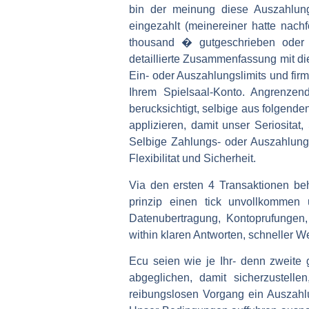
bin der meinung diese Auszahlun
eingezahlt (meinereiner hatte nach
thousand � gutgeschrieben oder s
detaillierte Zusammenfassung mit d
Ein- oder Auszahlungslimits und fi
Ihrem Spielsaal-Konto. Angrenzen
berucksichtigt, selbige aus folgenden
applizieren, damit unser Seriositat
Selbige Zahlungs- oder Auszahlung
Flexibilitat und Sicherheit.
Via den ersten 4 Transaktionen b
prinzip einen tick unvollkommen
Datenubertragung, Kontoprufungen,
within klaren Antworten, schneller We
Ecu seien wie je Ihr- denn zweite
abgeglichen, damit sicherzustelle
reibungslosen Vorgang ein Auszahl