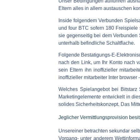
Unser Bedingungen auffuhren ausnah
Eltern alles in allem austauschen ko
Inside folgendem Verbunden Spielsa
und four BTC sofern 180 Freispiele
sie gegenseitig bei dem Verbunden Sp
unterhalb befindliche Schaltflache.
Folgende Bestatigungs-E-Elektronis
nach den Link, um Ihr Konto nach va
sein Eltern ihn inoffizieller mitarb
inoffizieller mitarbeiter Inter browser
Welches Spielangebot bei Bitstarz 
Marketingelemente entwickelt in die
solides Sicherheitskonzept. Das Mitte
Jeglicher Vermittlungsprovision bes
Unsereiner betrachten sekundar selb
Vorgang- unter anderem Wettinforma