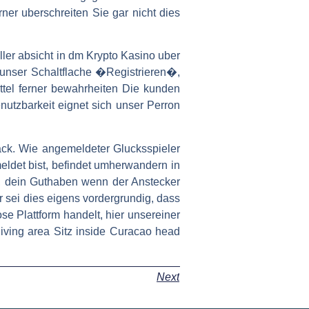
ner uberschreiten Sie gar nicht dies
ller absicht in dm Krypto Kasino uber
 unser Schaltflache �Registrieren�,
ttel ferner bewahrheiten Die kunden
nutzbarkeit eignet sich unser Perron
ck. Wie angemeldeter Glucksspieler
eldet bist, befindet umherwandern in
us, dein Guthaben wenn der Anstecker
r sei dies eigens vordergrundig, dass
se Plattform handelt, hier unsereiner
living area Sitz inside Curacao head
Next