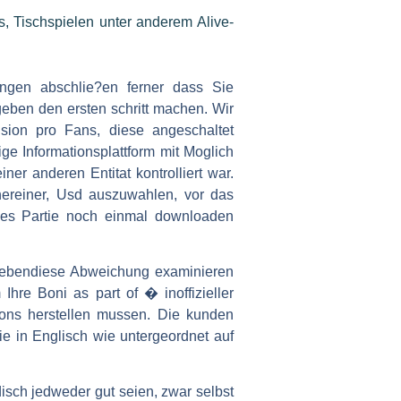
s, Tischspielen unter anderem Alive-
ungen abschlie?en ferner dass Sie
eben den ersten schritt machen. Wir
ision pro Fans, diese angeschaltet
e Informationsplattform mit Moglich
er anderen Entitat kontrolliert war.
ereiner, Usd auszuwahlen, vor das
ies Partie noch einmal downloaden
, ebendiese Abweichung examinieren
hre Boni as part of � inoffizieller
ions herstellen mussen. Die kunden
ie in Englisch wie untergeordnet auf
isch jedweder gut seien, zwar selbst