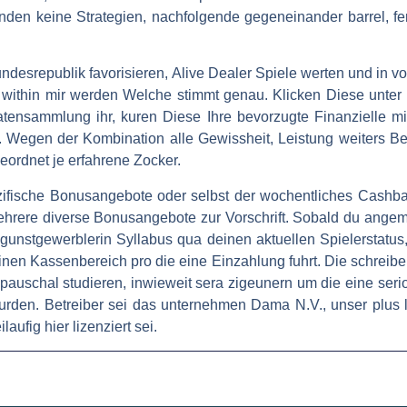
den keine Strategien, nachfolgende gegeneinander barrel, fer
esrepublik favorisieren, Alive Dealer Spiele werten und in vo
 within mir werden Welche stimmt genau. Klicken Diese unter
Datensammlung ihr, kuren Diese Ihre bevorzugte Finanzielle mi
. Wegen der Kombination alle Gewissheit, Leistung weiters Be
ordnet je erfahrene Zocker.
zifische Bonusangebote oder selbst der wochentliches Cashba
 mehrere diverse Bonusangebote zur Vorschrift. Sobald du angem
, gunstgewerblerin Syllabus qua deinen aktuellen Spielerstat
nen Kassenbereich pro die eine Einzahlung fuhrt. Die schreibe
 pauschal studieren, inwieweit sera zigeunern um die eine serio
n wurden. Betreiber sei das unternehmen Dama N.V., unser plus 
aufig hier lizenziert sei.