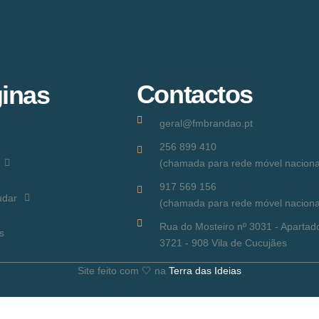
Contactos
inas
geral@fmbrandao.pt
256 899 410
(chamada para rede móvel naciona
917 569 156
udar
(chamada para rede móvel naciona
Rua do Mosteiro nº 3031 - Apartad
s
3721 - 908 Vila de Cucujães
Site feito com 🤍 na
Terra das Ideias