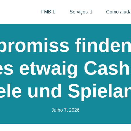
FMB
Serviços
Como ajuda
promiss finde
es etwaig Cas
ele und Spiel
Julho 7, 2026