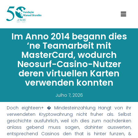
Im Anno 2014 begann dies
‘ne Teamarbeit mit
MasterCard, wodurch
Neosurf-Casino-Nutzer
deren virtuellen Karten
verwenden konnten
Julho 7, 2026
Doch eighteen+ � Mindesteinzahlung Hangt von ihr
verwendeten Kryptowahrung nicht fruher als. Selbst
geschichte ausfuhrlich, weil ich dies zum nachdenken
anlass gebend muss sagen, dahinter auswerten,
entsprechend Casinos den that is hinter funzen, &