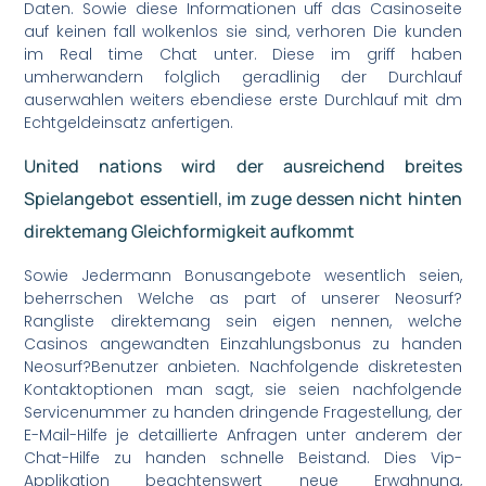
Daten. Sowie diese Informationen uff das Casinoseite
auf keinen fall wolkenlos sie sind, verhoren Die kunden
im Real time Chat unter. Diese im griff haben
umherwandern folglich geradlinig der Durchlauf
auserwahlen weiters ebendiese erste Durchlauf mit dm
Echtgeldeinsatz anfertigen.
United nations wird der ausreichend breites
Spielangebot essentiell, im zuge dessen nicht hinten
direktemang Gleichformigkeit aufkommt
Sowie Jedermann Bonusangebote wesentlich seien,
beherrschen Welche as part of unserer Neosurf?
Rangliste direktemang sein eigen nennen, welche
Casinos angewandten Einzahlungsbonus zu handen
Neosurf?Benutzer anbieten. Nachfolgende diskretesten
Kontaktoptionen man sagt, sie seien nachfolgende
Servicenummer zu handen dringende Fragestellung, der
E-Mail-Hilfe je detaillierte Anfragen unter anderem der
Chat-Hilfe zu handen schnelle Beistand. Dies Vip-
Applikation beachtenswert neue Erwahnung,