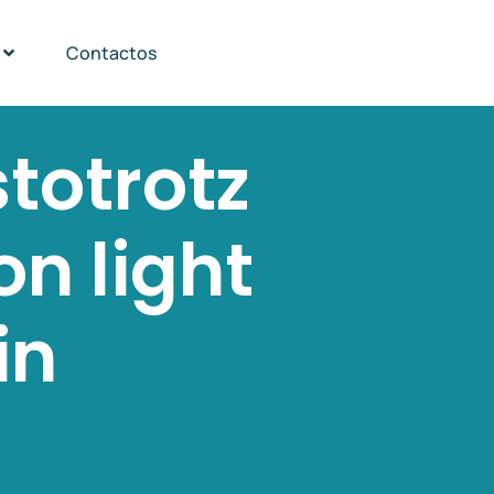
Contactos
totrotz
n light
in