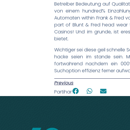
Betreiber Bedeutung auf Qualitat
von einem hundred% Einzahlun
Automaten within Frank & Fred vo
part of Blunt & Fred head wear 
Casinos! Und im grunde, ist eres
bietet.
Wichtiger sei diese geil schnelle
hacke seien im stande sein. 
fortwahrend nachdem ein 000%i
Suchoption effizienz ferner aufwa
Previous
Partihar: