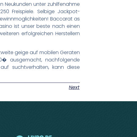
alon Neukunden unter zuhilfenahme
 Freispiele. Selbige Jackpot-
 Gewinnmoglichkeiten! Baccarat as
asino ist unser beste nach einen
eiteren erfolgreichen Herstellern
a zweite geige auf mobilen Geraten
 20� ausgemacht, nachfolgende
auf suchtverhalten, kann diese
Next