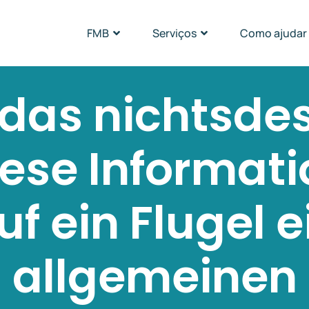
FMB
Serviços
Como ajudar
 das nichtsdes
ese Informatio
uf ein Flugel e
allgemeinen