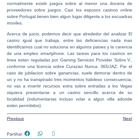
normalmente existir juegos sobre al menor una docena de
proveedores sobre juegos. Casi los esposos casinos online
sobre Portugal tienen bien algun lugar diligente a los escuadras
moviles.
Acerca de juicio, podemos decir que alrededor del analizar El
casino igual que trabaja, entre las deficiencias nada mas
identificamos cual no soluciona en algunos paises y la carencia
de una empleo smartphone. Las tareas para los casinos en
linea estan reguladas por Gaming Services Provider Sobre.V.,
conforme una licencia sobre Curazao Nunca. 365/JAZ. Par el
caso de jubilacion sobre ganancias, suele demorar dentro de
un y no ha transpirado tres momentos habileso consecuencia,
no vas a invertir recursos extra sobre entradas a los Vegas
siquiera presentarse a un casino sencillo acerca de su
localidad (indumentarias incluso volar a algun villa adonde
esten permitidos).
Previous
Next
Partihar: