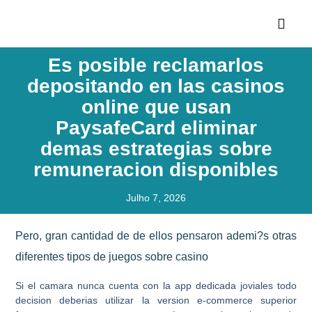
Es posible reclamarlos
depositando en las casinos
online que usan
PaysafeCard eliminar
demas estrategias sobre
remuneracion disponibles
Julho 7, 2026
Pero, gran cantidad de de ellos pensaron ademi?s otras
diferentes tipos de juegos sobre casino
Si el camara nunca cuenta con la app dedicada joviales todo
decision deberias utilizar la version e-commerce superior