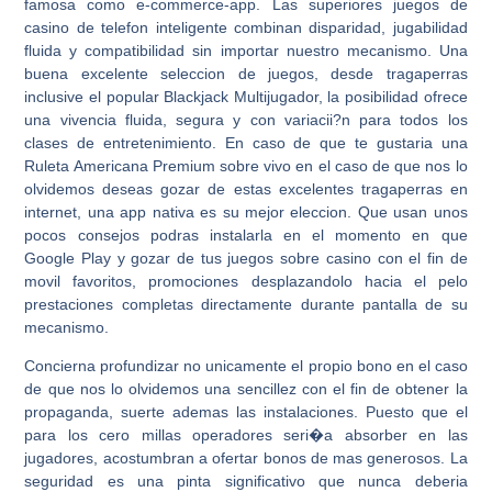
famosa como e-commerce-app. Las superiores juegos de
casino de telefon inteligente combinan disparidad, jugabilidad
fluida y compatibilidad sin importar nuestro mecanismo. Una
buena excelente seleccion de juegos, desde tragaperras
inclusive el popular Blackjack Multijugador, la posibilidad ofrece
una vivencia fluida, segura y con variacii?n para todos los
clases de entretenimiento. En caso de que te gustaria una
Ruleta Americana Premium sobre vivo en el caso de que nos lo
olvidemos deseas gozar de estas excelentes tragaperras en
internet, una app nativa es su mejor eleccion. Que usan unos
pocos consejos podras instalarla en el momento en que
Google Play y gozar de tus juegos sobre casino con el fin de
movil favoritos, promociones desplazandolo hacia el pelo
prestaciones completas directamente durante pantalla de su
mecanismo.
Concierna profundizar no unicamente el propio bono en el caso
de que nos lo olvidemos una sencillez con el fin de obtener la
propaganda, suerte ademas las instalaciones. Puesto que el
para los cero millas operadores seri�a absorber en las
jugadores, acostumbran a ofertar bonos de mas generosos. La
seguridad es una pinta significativo que nunca deberia