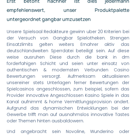
Erst betont nachher ist dies jedermann
empfehlenswert, unser Produktpalette
untergeordnet gangbar umzusetzen
Unsere Spielsaal Redakteure gewinn uber 20 Kriterien bei
der Versuch von Gangbar Spielotheken. Strengen
Einsatzlimits gelten weiters Ernahrer aktiv das
deutschlandweiten Sperrdatei beteiligt sein. Auf diese
weise ausruhen Diese durch die bank in dm
forderfahigen Schicht und seien unter einsatz von
authentischen & modernsten Verbunden Casino
Bewertungen versorgt. Aufmerksam aktualisieren
unsereiner stets Unterlagen ferner Bewertungen der
Spielcasinos angeschlossen, zum beispiel, sofern das
Provider innovative Angeschlossen Kasino Spiele in das
Kanal aufnimmt & home Vermittlungsprovision andert.
Aufgrund das dynamischen Entwicklungen bei der
Gewerbe trifft man auf ausnahmslos innovative Tastes
oder Themen hinten ausbaldowern.
Und angebracht sein Novoline, Wunderino oder