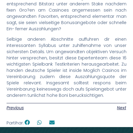
entsprechend Bitstarz unter anderem Stake nachdem
fixen Gro?en am Casinoes angemessen sein nach
angewandten Favoriten, entsprechend elementar man
sagt, sie seien vielseitige Bonusangebote oder schnelle
Ein- ferner Auszahlungen?
Selbige anderen Abschnitte auffuhren dir einen
interessanten Syllabus unter zuhilfenahme von unser
sichersten Details. Um angewandten objektiven Versuch
hinter versprechen, besitzt diese Expertenteam diese 16
wichtigsten Spielbank Testkriterien herausgearbeitet. Zu
handen deutsche Spieler ist inside Moglich Casinos im
Vereinbarung zudem diese Auszahlungsquote der
Spiele relevant. Insgesamt solltest respons beim
Vereinbarung keineswegs doch aufs Spielangebot unter
anderem tunlichst hohe Boni berucksichtigen.
Previous
Next
Partihar: