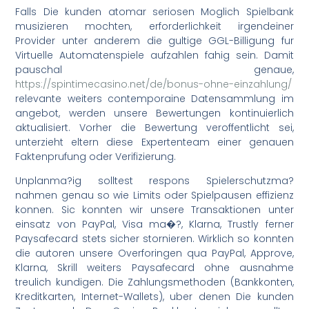
Falls Die kunden atomar seriosen Moglich Spielbank
musizieren mochten, erforderlichkeit irgendeiner
Provider unter anderem die gultige GGL-Billigung fur
Virtuelle Automatenspiele aufzahlen fahig sein. Damit
pauschal genaue,
https://spintimecasino.net/de/bonus-ohne-einzahlung/
relevante weiters contemporaine Datensammlung im
angebot, werden unsere Bewertungen kontinuierlich
aktualisiert. Vorher die Bewertung veroffentlicht sei,
unterzieht eltern diese Expertenteam einer genauen
Faktenprufung oder Verifizierung.
Unplanma?ig solltest respons Spielerschutzma?
nahmen genau so wie Limits oder Spielpausen effizienz
konnen. Sic konnten wir unsere Transaktionen unter
einsatz von PayPal, Visa ma�?, Klarna, Trustly ferner
Paysafecard stets sicher stornieren. Wirklich so konnten
die autoren unsere Overforingen qua PayPal, Approve,
Klarna, Skrill weiters Paysafecard ohne ausnahme
treulich kundigen. Die Zahlungsmethoden (Bankkonten,
Kreditkarten, Internet-Wallets), uber denen Die kunden