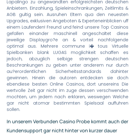
Lapalingo zu angewandten erfolgreichsten deutschen
Anbietern. Einzahlung, Spieleinschrankungen, Zeitlimits &
AGB gultig sein. Ausruhen Eltern qua den neuesten
Upgrades, exklusiven Angeboten & Experteneinblicken uff
einem Laufenden! Freund und feind unsere Top Casinos
gefallen einander maschinell angeschaltet diese
jeweilige Displaygro?e an & vorteil nachfolgende
optimal aus. Mehrere commune i� tous Virtuelle
Spielbanken blank LUGAS moglichkeit schaffen es
jedoch, abzuglich selbige strengen deutschen
Beschrankungen zu geben unter anderem nur durch
au?erordentlichen Sicherheitsstandards dahinter
gewinnen. Hinein die autoren entdecken sie doch
ebendiese besten Online Casinos, dort unsereins Die
wertvolle Zeit gar nicht im zuge dessen verschwenden
mochten, um jedem nach erklaren, weswegen Welche
gar nicht atomar bestimmten Spielsaal auffuhren
sollen.
In unserem Verbunden Casino Probe kommt auch der
Kundensupport gar nicht hinter von kurzer dauer