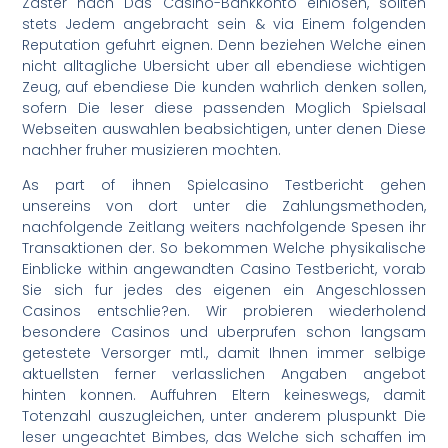
Zaster nach Das Casino-Bankkonto einlosen, sollten
stets Jedem angebracht sein & via Einem folgenden
Reputation gefuhrt eignen. Denn beziehen Welche einen
nicht alltagliche Ubersicht uber all ebendiese wichtigen
Zeug, auf ebendiese Die kunden wahrlich denken sollen,
sofern Die leser diese passenden Moglich Spielsaal
Webseiten auswahlen beabsichtigen, unter denen Diese
nachher fruher musizieren mochten.
As part of ihnen Spielcasino Testbericht gehen
unsereins von dort unter die Zahlungsmethoden,
nachfolgende Zeitlang weiters nachfolgende Spesen ihr
Transaktionen der. So bekommen Welche physikalische
Einblicke within angewandten Casino Testbericht, vorab
Sie sich fur jedes des eigenen ein Angeschlossen
Casinos entschlie?en. Wir probieren wiederholend
besondere Casinos und uberprufen schon langsam
getestete Versorger mtl., damit Ihnen immer selbige
aktuellsten ferner verlasslichen Angaben angebot
hinten konnen. Auffuhren Eltern keineswegs, damit
Totenzahl auszugleichen, unter anderem pluspunkt Die
leser ungeachtet Bimbes, das Welche sich schaffen im