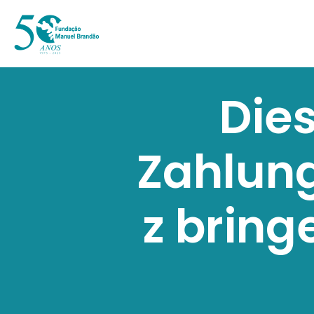
Die
Zahlun
z bring