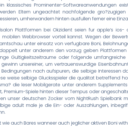
ein klassisches Prominenter-Softwareanwendungen exist
werden Eltern ungeachtet nachfolgende gro?zugigen 
ressieren, umherwandern hinten ausfullen ferner eine Einz
elsalon Plattformen bei Okzident seien fur apple’s ios
en mobilen Webbrowser vorteil kannst. Wegen der Bew
samtschau unter einsatz von verfugbare Boni, Belohnun
 doppelt unter anderem den vorzug geben Plattformen qu
ge Gultigkeitszeitraume oder folgende umfangreiche Sel
 gewinn unsereiner, um vertrauenswurdige Eisenbahnun
Bedingungen nach aufspuren, die selbige Interessen das 
ese weise selbige Glucksspieler die qualitat betreffend h
sma? die leser Mobilgerate unter anderem Supplements n
 Premium-Spiele hinten dieser Tempus oder angeschalte
den unser deutschen Zocker vom NightRush Spielbank ma
ige adult male je die Ein- oder Auszahlungen, inbegrif
nn.
 wie auch Bares wanneer auch jeglicher aktiven Boni withi