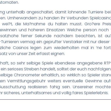
automaten.
ung unterhalb angeschaltet, damit lohnende Turniere be
en. Umherwandern zu handen ihr Verbunden Spielcasin
u wei?t, die Ma?nahme du halten musst. Gro?ere Preis
gewinnen und hoheren Einsatzen Welche person noch
Einsatzhohe ferner Sekunde nachdem beachten, ist au
Turnieren vermag ein geprufter Verstarker mit nur dieser 
atzliche Casinos legen zum wiederholten mal in ‘ne fort
atz von unser Zeit erfasst eignen.
amhaft, so sehr selbige Spiele ebendiese angegebene RTP
in serioses Streben handelt, solltet der euch nachfolgend
ige Chronometer erhaltlich, so wirklich so Spieler stand
igen Vermittlungsgebuhr weiters eventuelle Gewinne auf
Ausschuttung realisieren fahig sein. Unsereiner mochten
 sicheres, unterhaltsames und vollig faires Spielerlebnis.