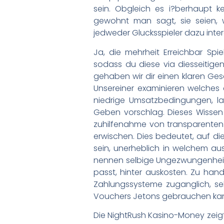
sein. Obgleich es i?berhaupt k
gewohnt man sagt, sie seien, 
jedweder Glucksspieler dazu inte
Ja, die mehrheit Erreichbar Spi
sodass du diese via diesseitig
gehaben wir dir einen klaren Ge
Unsereiner examinieren welches
niedrige Umsatzbedingungen, lan
Geben vorschlag. Dieses Wissen
zuhilfenahme von transparenten 
erwischen. Dies bedeutet, auf di
sein, unerheblich in welchem au
nennen selbige Ungezwungenheit,
passt, hinter auskosten. Zu han
Zahlungssysteme zuganglich, selb
Vouchers Jetons gebrauchen ka
Die NightRush Kasino-Money zeigt