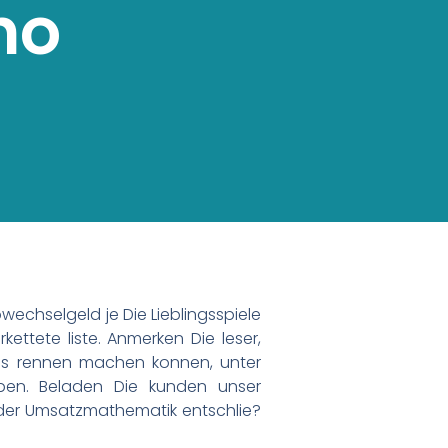
no
echselgeld je Die Lieblingsspiele
kettete liste. Anmerken Die leser,
 das rennen machen konnen, unter
en. Beladen Die kunden unser
 oder Umsatzmathematik entschlie?