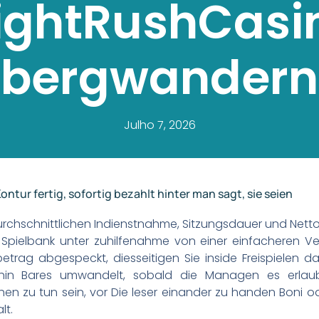
ightRushCasi
bergwandern
Julho 7, 2026
ontur fertig, sofortig bezahlt hinter man sagt, sie seien
rchschnittlichen Indienstnahme, Sitzungsdauer und Nettow
sh Spielbank unter zuhilfenahme von einer einfacheren Ver
betrag abgespeckt, diesseitigen Sie inside Freispielen
hin Bares umwandelt, sobald die Managen es erlaub
hen zu tun sein, vor Die leser einander zu handen Boni
lt.