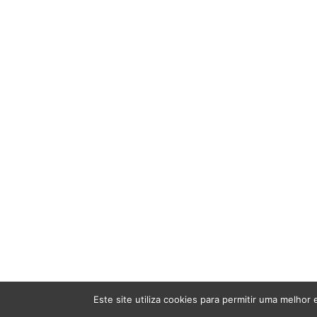
Este site utiliza cookies para permitir uma melhor 