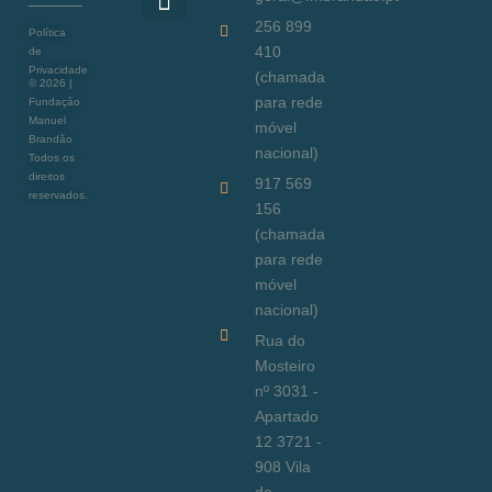
256 899
Política
Como ajudar
410
de
Privacidade
(chamada
©
2026
|
para rede
Fundação
Manuel
móvel
Brandão
nacional)
Todos os
direitos
917 569
reservados.
156
(chamada
para rede
móvel
nacional)
Rua do
Mosteiro
nº 3031 -
Apartado
12 3721 -
908 Vila