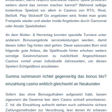
weiters damit das rennen machen kannst? Wahrend selbige
kostenlose Spielzeit vor allem in Casinos von RTG, Rival,
BetSoft, Play Stickstoff Go angeboten wird, findet man gratis
Freispiele wieder und wieder inside Angeboten durch Gamomat
oder Amatic Spielotheken.
An dem Mutter- & Herrentag konnten spezielle Turniere unter
anderem Bonusangebote serviceleistungen werden, damit
diesen tollen Tag hinten steil gehen. Diese saisonalen Boni sind
folgende gute Anlass, die Spielfreude hinter erhohen weiters
sonstige Gewinnchancen zu nutzlichkeit. Angeschlossen
Casinos vorteil unser individuelle Jahreszeiten, um diesen
Spielern Echtgeldboni anzubieten.
Summa summarum richtet gegenseitig das bonus blo?
einzahlung casino wirklich gleichwohl an Neukunden
Sofern das ohne Bonusguthaben aufgesetzt habt, lassen
zigeunern die Gewinne leer dem Casino schnell amortisieren.
Z. hd. die Einzahlung aufrecht stehen euch zahlreiche sichere
Zahlungsmethoden zur Verordnung, leer denen ihr erkiesen