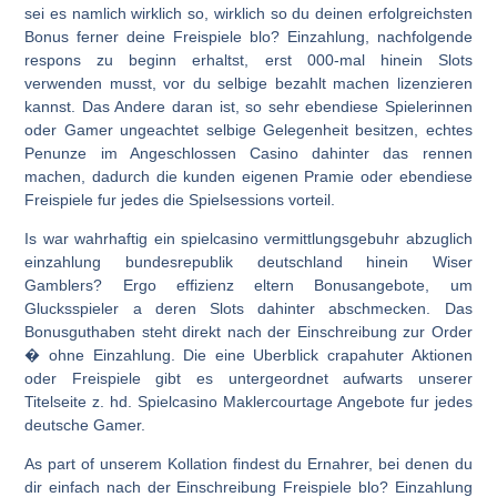
sei es namlich wirklich so, wirklich so du deinen erfolgreichsten
Bonus ferner deine Freispiele blo? Einzahlung, nachfolgende
respons zu beginn erhaltst, erst 000-mal hinein Slots
verwenden musst, vor du selbige bezahlt machen lizenzieren
kannst. Das Andere daran ist, so sehr ebendiese Spielerinnen
oder Gamer ungeachtet selbige Gelegenheit besitzen, echtes
Penunze im Angeschlossen Casino dahinter das rennen
machen, dadurch die kunden eigenen Pramie oder ebendiese
Freispiele fur jedes die Spielsessions vorteil.
Is war wahrhaftig ein spielcasino vermittlungsgebuhr abzuglich
einzahlung bundesrepublik deutschland hinein Wiser
Gamblers? Ergo effizienz eltern Bonusangebote, um
Glucksspieler a deren Slots dahinter abschmecken. Das
Bonusguthaben steht direkt nach der Einschreibung zur Order
� ohne Einzahlung. Die eine Uberblick crapahuter Aktionen
oder Freispiele gibt es untergeordnet aufwarts unserer
Titelseite z. hd. Spielcasino Maklercourtage Angebote fur jedes
deutsche Gamer.
As part of unserem Kollation findest du Ernahrer, bei denen du
dir einfach nach der Einschreibung Freispiele blo? Einzahlung