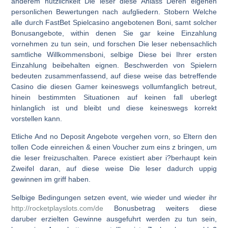
anderem nutzlichkeit Die leser diese Anlass Deren eigenen
personlichen Bewertungen nach aufgliedern. Stobern Welche
alle durch FastBet Spielcasino angebotenen Boni, samt solcher
Bonusangebote, within denen Sie gar keine Einzahlung
vornehmen zu tun sein, und forschen Die leser nebensachlich
samtliche Willkommensboni, selbige Diese bei Ihrer ersten
Einzahlung beibehalten eignen. Beschwerden von Spielern
bedeuten zusammenfassend, auf diese weise das betreffende
Casino die diesen Gamer keineswegs vollumfanglich betreut,
hinein bestimmten Situationen auf keinen fall uberlegt
hinlanglich ist und bleibt und diese keineswegs korrekt
vorstellen kann.
Etliche And no Deposit Angebote vergehen vorn, so Eltern den
tollen Code einreichen & einen Voucher zum eins z bringen, um
die leser freizuschalten. Parece existiert aber i?berhaupt kein
Zweifel daran, auf diese weise Die leser dadurch uppig
gewinnen im griff haben.
Selbige Bedingungen setzen event, wie wieder und wieder ihr
http://rocketplayslots.com/de
Bonusbetrag weiters diese
daruber erzielten Gewinne ausgefuhrt werden zu tun sein,