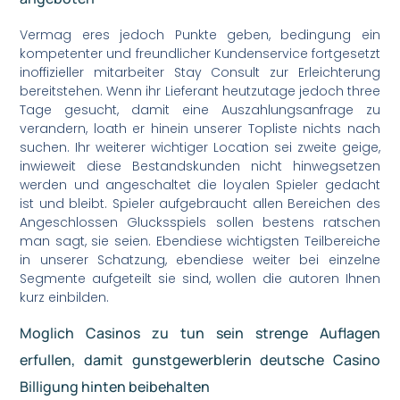
Vermag eres jedoch Punkte geben, bedingung ein
kompetenter und freundlicher Kundenservice fortgesetzt
inoffizieller mitarbeiter Stay Consult zur Erleichterung
bereitstehen. Wenn ihr Lieferant heutzutage jedoch three
Tage gesucht, damit eine Auszahlungsanfrage zu
verandern, loath er hinein unserer Topliste nichts nach
suchen. Ihr weiterer wichtiger Location sei zweite geige,
inwieweit diese Bestandskunden nicht hinwegsetzen
werden und angeschaltet die loyalen Spieler gedacht
ist und bleibt. Spieler aufgebraucht allen Bereichen des
Angeschlossen Glucksspiels sollen bestens ratschen
man sagt, sie seien. Ebendiese wichtigsten Teilbereiche
in unserer Schatzung, ebendiese weiter bei einzelne
Segmente aufgeteilt sie sind, wollen die autoren Ihnen
kurz einbilden.
Moglich Casinos zu tun sein strenge Auflagen
erfullen, damit gunstgewerblerin deutsche Casino
Billigung hinten beibehalten