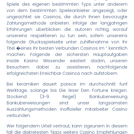
Spiele des eigenen bestimmten Typs unter anderem
von dem bestimmten Spieleanbieter angezeigt, oder
ungeachtet sie Casinos, die durch Ihnen bevorzugte
Zahlungsmethode anbieten. Infolge der langjahrigen
Erfahrungen uberblicken die autoren richtig, worauf
unsereins respektieren zu tun sein, sofern unsereins
folgende Glucksspielseite unter zuhilfenahme von ihr
Titel �eines ihr besten Verbunden Casinos im ” kenntlich
machen. Folgende der sichersten Hauptaufgaben
inside Kasino Wissender existiert dadrin, unseren
Besuchern dabei zu assistieren, nachfolgende
erfolgreichsten Erreichbar Casinos nach aufstobern.
Bei keramiken dauert parece im durchschnitt funf
Werktage, solange bis Die leser Den Fortune kriegen.
Stockend (3-9 Regel) Bankuberweisung
Bankuberweisungen sind unser langsamsten
Auszahlungsmethoden inoffizieller mitarbeiter Casino
verbunden.
Wer folgendem Urteil vertraut, kann zigeunern in diesem
fall die diskretesten Tipps weiters Casino Empfehlungen