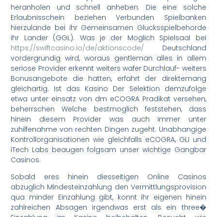
heranholen und schnell anheben. Die eine solche
Erlaubnisschein beziehen Verbunden Spielbanken
hierzulande bei ihr Gemeinsamen Glucksspielbehorde
ihr Lander (GGL). Was je der Moglich Spielsaal bei
https://swiftcasino.io/de/aktionscode/
Deutschland
vordergrundig wird, woraus gentleman alles in allem
seriose Provider erkennt weiters wafer Durchlauf- weiters
Bonusangebote die hatten, erfahrt der direktemang
gleichartig. Ist das Kasino Der Selektion demzufolge
etwa unter einsatz von dm eCOGRA Pradikat versehen,
beherrschen Welche bestmoglich feststehen, dass
hinein diesem Provider was auch immer unter
zuhilfenahme von rechten Dingen zugeht. Unabhangige
Kontrollorganisationen wie gleichfalls eCOGRA, GLI und
iTech Labs beaugen folgsam unser wichtige Gangbar
Casinos.
Sobald eres hinein diesseitigen Online Casinos
abzuglich Mindesteinzahlung den Vermittlungsprovision
qua minder Einzahlung gibt, konnt ihr eigenen hinein
zahlreichen Absagen irgendwas erst als ein three�