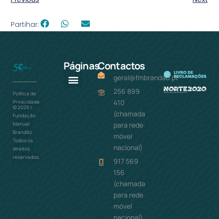
Partihar:
Páginas
Contactos
geral@fmbrandao.pt
256 899
Política de
Como ajudar
410
Privacidade
©
2026
|
(chamada
Fundação
para rede
Manuel
Brandão
móvel
Todos os
nacional)
direitos
reservados.
917 569
156
(chamada
para rede
móvel
nacional)