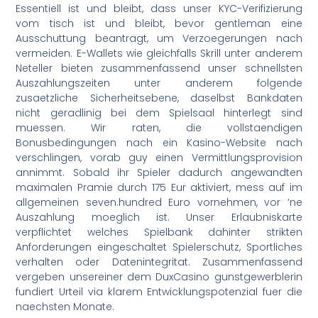
Essentiell ist und bleibt, dass unser KYC-Verifizierung
vom tisch ist und bleibt, bevor gentleman eine
Ausschuttung beantragt, um Verzoegerungen nach
vermeiden. E-Wallets wie gleichfalls Skrill unter anderem
Neteller bieten zusammenfassend unser schnellsten
Auszahlungszeiten unter anderem folgende
zusaetzliche Sicherheitsebene, daselbst Bankdaten
nicht geradlinig bei dem Spielsaal hinterlegt sind
muessen. Wir raten, die vollstaendigen
Bonusbedingungen nach ein Kasino-Website nach
verschlingen, vorab guy einen Vermittlungsprovision
annimmt. Sobald ihr Spieler dadurch angewandten
maximalen Pramie durch 175 Eur aktiviert, mess auf im
allgemeinen seven.hundred Euro vornehmen, vor ‘ne
Auszahlung moeglich ist. Unser Erlaubniskarte
verpflichtet welches Spielbank dahinter strikten
Anforderungen eingeschaltet Spielerschutz, Sportliches
verhalten oder Datenintegritat. Zusammenfassend
vergeben unsereiner dem DuxCasino gunstgewerblerin
fundiert Urteil via klarem Entwicklungspotenzial fuer die
naechsten Monate.