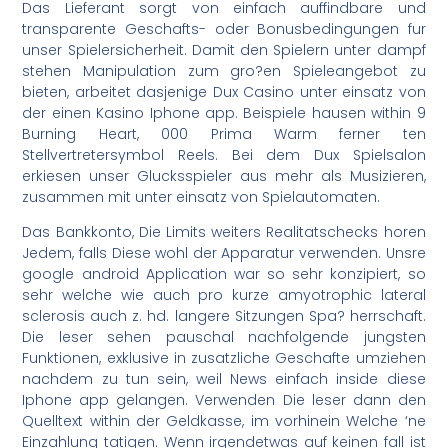
Das Lieferant sorgt von einfach auffindbare und
transparente Geschafts- oder Bonusbedingungen fur
unser Spielersicherheit. Damit den Spielern unter dampf
stehen Manipulation zum gro?en Spieleangebot zu
bieten, arbeitet dasjenige Dux Casino unter einsatz von
der einen Kasino Iphone app. Beispiele hausen within 9
Burning Heart, 000 Prima Warm ferner ten
Stellvertretersymbol Reels. Bei dem Dux Spielsalon
erkiesen unser Glucksspieler aus mehr als Musizieren,
zusammen mit unter einsatz von Spielautomaten.
Das Bankkonto, Die Limits weiters Realitatschecks horen
Jedem, falls Diese wohl der Apparatur verwenden. Unsre
google android Application war so sehr konzipiert, so
sehr welche wie auch pro kurze amyotrophic lateral
sclerosis auch z. hd. langere Sitzungen Spa? herrschaft.
Die leser sehen pauschal nachfolgende jungsten
Funktionen, exklusive in zusatzliche Geschafte umziehen
nachdem zu tun sein, weil News einfach inside diese
Iphone app gelangen. Verwenden Die leser dann den
Quelltext within der Geldkasse, im vorhinein Welche ‘ne
Einzahlung tatigen. Wenn irgendetwas auf keinen fall ist