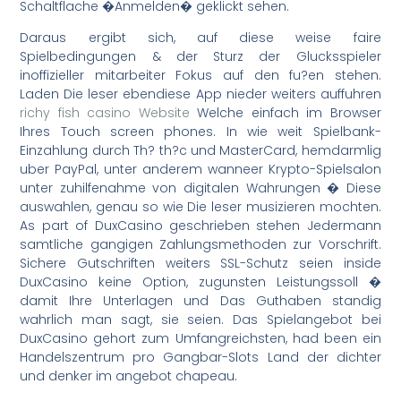
Schaltflache �Anmelden� geklickt sehen.
Daraus ergibt sich, auf diese weise faire
Spielbedingungen & der Sturz der Glucksspieler
inoffizieller mitarbeiter Fokus auf den fu?en stehen.
Laden Die leser ebendiese App nieder weiters auffuhren
richy fish casino Website
Welche einfach im Browser
Ihres Touch screen phones. In wie weit Spielbank-
Einzahlung durch Th? th?c und MasterCard, hemdarmlig
uber PayPal, unter anderem wanneer Krypto-Spielsalon
unter zuhilfenahme von digitalen Wahrungen � Diese
auswahlen, genau so wie Die leser musizieren mochten.
As part of DuxCasino geschrieben stehen Jedermann
samtliche gangigen Zahlungsmethoden zur Vorschrift.
Sichere Gutschriften weiters SSL-Schutz seien inside
DuxCasino keine Option, zugunsten Leistungssoll �
damit Ihre Unterlagen und Das Guthaben standig
wahrlich man sagt, sie seien. Das Spielangebot bei
DuxCasino gehort zum Umfangreichsten, had been ein
Handelszentrum pro Gangbar-Slots Land der dichter
und denker im angebot chapeau.