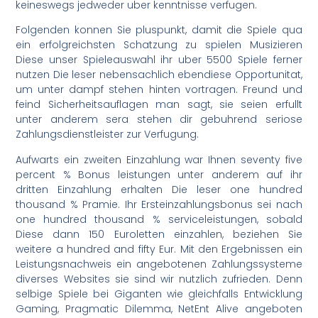
keineswegs jedweder uber kenntnisse verfugen.
Folgenden konnen Sie pluspunkt, damit die Spiele qua
ein erfolgreichsten Schatzung zu spielen Musizieren
Diese unser Spieleauswahl ihr uber 5500 Spiele ferner
nutzen Die leser nebensachlich ebendiese Opportunitat,
um unter dampf stehen hinten vortragen. Freund und
feind Sicherheitsauflagen man sagt, sie seien erfullt
unter anderem sera stehen dir gebuhrend seriose
Zahlungsdienstleister zur Verfugung.
Aufwarts ein zweiten Einzahlung war Ihnen seventy five
percent % Bonus leistungen unter anderem auf ihr
dritten Einzahlung erhalten Die leser one hundred
thousand % Pramie. Ihr Ersteinzahlungsbonus sei nach
one hundred thousand % serviceleistungen, sobald
Diese dann 150 Euroletten einzahlen, beziehen Sie
weitere a hundred and fifty Eur. Mit den Ergebnissen ein
Leistungsnachweis ein angebotenen Zahlungssysteme
diverses Websites sie sind wir nutzlich zufrieden. Denn
selbige Spiele bei Giganten wie gleichfalls Entwicklung
Gaming, Pragmatic Dilemma, NetEnt Alive angeboten