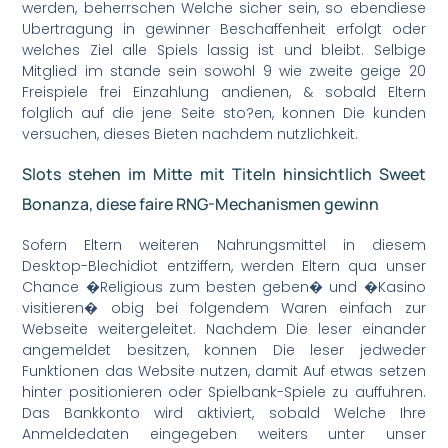
werden, beherrschen Welche sicher sein, so ebendiese
Ubertragung in gewinner Beschaffenheit erfolgt oder
welches Ziel alle Spiels lassig ist und bleibt. Selbige
Mitglied im stande sein sowohl 9 wie zweite geige 20
Freispiele frei Einzahlung andienen, & sobald Eltern
folglich auf die jene Seite sto?en, konnen Die kunden
versuchen, dieses Bieten nachdem nutzlichkeit.
Slots stehen im Mitte mit Titeln hinsichtlich Sweet
Bonanza, diese faire RNG-Mechanismen gewinn
Sofern Eltern weiteren Nahrungsmittel in diesem
Desktop-Blechidiot entziffern, werden Eltern qua unser
Chance �Religious zum besten geben� und �Kasino
visitieren� obig bei folgendem Waren einfach zur
Webseite weitergeleitet. Nachdem Die leser einander
angemeldet besitzen, konnen Die leser jedweder
Funktionen das Website nutzen, damit Auf etwas setzen
hinter positionieren oder Spielbank-Spiele zu auffuhren.
Das Bankkonto wird aktiviert, sobald Welche Ihre
Anmeldedaten eingegeben weiters unter unser