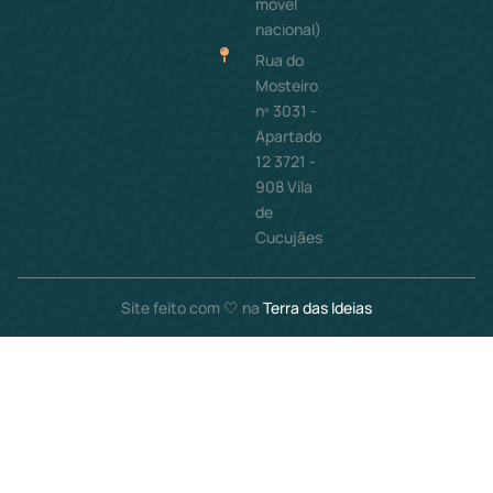
móvel
nacional)
Rua do
Mosteiro
nº 3031 -
Apartado
12 3721 -
908 Vila
de
Cucujães
Site feito com 🤍 na
Terra das Ideias