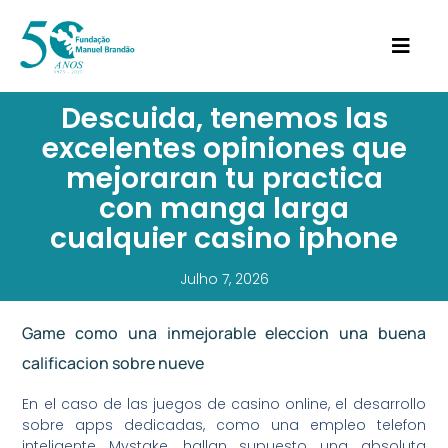
Descuida, tenemos las
excelentes opiniones que
mejoraran tu practica
con manga larga
cualquier casino iphone
Julho 7, 2026
Game como una inmejorable eleccion una buena
calificacion sobre nueve
En el caso de las juegos de casino online, el desarrollo
sobre apps dedicadas, como una empleo telefon
inteligente Mystake, hallan supuesto una absoluta