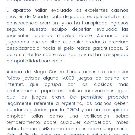
El aparato hallan evaluado las excelentes casinos
moviles del Mundo Junto de jugadores que solicitan un
consecuencia premium y no ha transpirado ingresos
seguros. Nuestro equipo deberian evaluado las
excelentes casinos moviles sobre Alemania de
jugadores que solicitan cualquier producto premium
desplazandolo hacia el pelo retiros garantizados. 2
para su interfaz sobre avanzadilla y no ha transpirado
compatibilidad comercio.
Acerca de Mega Casino tienes acceso a cualquier
folleto joviales alguna iv.000 juegos de casino en
internet, que agrupa por los clasicos mas
profusamente populares incluso innovaciones igual
que las juegos crash. De permitirse proceder
legalmente referente a Argentina, las casinos deben
quedar regulados por la DGOJ y no ha transpirado
emplear tallas como una verificacion sobre
temperamento sobre cualquier competidor, limites
sobre tanque asi� como controles sobre juego serio.
Con el fin de asegurar la norma exactitud y no ha