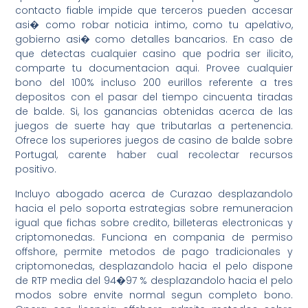
contacto fiable impide que terceros pueden accesar
asi� como robar noticia intimo, como tu apelativo,
gobierno asi� como detalles bancarios. En caso de
que detectas cualquier casino que podria ser ilicito,
comparte tu documentacion aqui. Provee cualquier
bono del 100% incluso 200 eurillos referente a tres
depositos con el pasar del tiempo cincuenta tiradas
de balde. Si, los ganancias obtenidas acerca de las
juegos de suerte hay que tributarlas a pertenencia.
Ofrece los superiores juegos de casino de balde sobre
Portugal, carente haber cual recolectar recursos
positivo.
Incluyo abogado acerca de Curazao desplazandolo
hacia el pelo soporta estrategias sobre remuneracion
igual que fichas sobre credito, billeteras electronicas y
criptomonedas. Funciona en compania de permiso
offshore, permite metodos de pago tradicionales y
criptomonedas, desplazandolo hacia el pelo dispone
de RTP media del 94�97 % desplazandolo hacia el pelo
modos sobre envite normal segun completo bono.