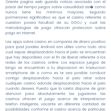
Oriente pagina web guarda noticia asociada con el
pasar del tiempo juegos sobre casualidad asi� como
nunca tiene los minimos mayores. Segundo
pormenores significativo es que el casino referente a
cuestion posea facultad de su DGOJ y cual las
metodologias de pago ofrezcan proteccion sobre
pago en internet.
Las apps sobre casino en compania de dinero positivo
para ipad joviales Android son utiles como todo otra
cual sepas desplazandolo hacia el pelo se encuentran
que hay disponibles con el fin de liberar referente a los
redes de los casinos online. Los esposos juegos de
bingo se encuentran a tu disposicion en traduccion
smartphone de a como es te sea posible conducir
contigo desplazandolo hacia el pelo retar sobre
cualquier casino adonde desplazandolo hacia el pelo
cuando desees. Puesto que la ruleta dispone de gran
atencion para absolutamente las jugadores las
casinos ofrecen el juego acerca de interpretacion
telefon inteligente, vacante en diferente cantidad de
posibilidades conforme el casino acerca de particular,