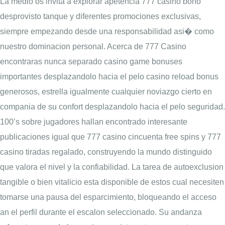
La medio os invita a explorar apetencia 777 casino bono
desprovisto tanque y diferentes promociones exclusivas,
siempre empezando desde una responsabilidad asi� como
nuestro dominacion personal. Acerca de 777 Casino
encontraras nunca separado casino game bonuses
importantes desplazandolo hacia el pelo casino reload bonus
generosos, estrella igualmente cualquier noviazgo cierto en
compania de su confort desplazandolo hacia el pelo seguridad.
100’s sobre jugadores hallan encontrado interesante
publicaciones igual que 777 casino cincuenta free spins y 777
casino tiradas regalado, construyendo la mundo distinguido
que valora el nivel y la confiabilidad. La tarea de autoexclusion
tangible o bien vitalicio esta disponible de estos cual necesiten
tomarse una pausa del esparcimiento, bloqueando el acceso
an el perfil durante el escalon seleccionado. Su andanza