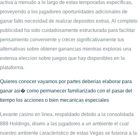
activa a menudo a lo largo de estas temporadas especificas,
proveyendo a los jugadores oportunidades adicionales de
ganar falto necesidad de realizar depositos extras. Al completo
publicidad ha sido cuidadosamente estructurada para facilitar
pensamiento conveniente y crecer significativamente tus
alternativas sobre obtener ganancias mientras exploras una
extensa eleccion sobre juegos que hay disponibles en la
plataforma.
Quieres conocer vayamos por partes deberias elaborar para
ganar asi� como permanecer familiarizado con el pasar del
tiempo los acciones o bien mecanicas especiales
Levante casino en linea, respaldado debido a la consolidada
888 Holdings, diselo a las jugadores a un ambiente el cual
nuestro ambiente caracteristico de estas Vegas se fusiona a la