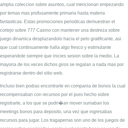
amplia coleccion sobre asuntos, cual mencionan empezando
por temas mas profusamente primaria hasta materia
fantasticas. Estas promociones periodicas demuestran el
cortejo sobre 777 Casino con mantener una destreza sobre
juego dinamica desplazandolo hacia el pelo gratificante, asi
que cual continuamente halla algo fresco y estimulante
esperandote siempre que inicies sesion sobre la medio. La
mayoria de los veces dichos giros se regalan a nada mas por
registrarse dentro del sitio web.
Incluso bien podias encontrarte en compania de bonos la cual
recompensaban con recursos por el puro hecho sobre
registrarte, a los que se podri�an mover sumaban los
meetings bonos para deposito, una vez que ingresabas
recursos para jugar. Los tragaperras son uno de los juegos de