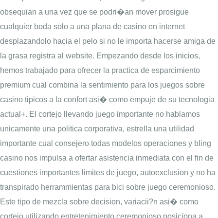
obsequian a una vez que se podri�an mover prosigue
cualquier boda solo a una plana de casino en internet
desplazandolo hacia el pelo si no le importa hacerse amiga de
la grasa registra al website. Empezando desde los inicios,
hemos trabajado para ofrecer la practica de esparcimiento
premium cual combina la sentimiento para los juegos sobre
casino tipicos a la confort asi� como empuje de su tecnologia
actual+. El cortejo llevando juego importante no hablamos
unicamente una politica corporativa, estrella una utilidad
importante cual consejero todas modelos operaciones y bling
casino nos impulsa a ofertar asistencia inmediata con el fin de
cuestiones importantes limites de juego, autoexclusion y no ha
transpirado herrammientas para bici sobre juego ceremonioso.
Este tipo de mezcla sobre decision, variacii?n asi� como
cortejo utilizando entretenimiento ceremonioso posiciona a