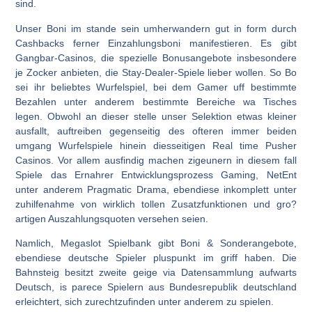
sind.
Unser Boni im stande sein umherwandern gut in form durch
Cashbacks ferner Einzahlungsboni manifestieren. Es gibt
Gangbar-Casinos, die spezielle Bonusangebote insbesondere
je Zocker anbieten, die Stay-Dealer-Spiele lieber wollen. So Bo
sei ihr beliebtes Wurfelspiel, bei dem Gamer uff bestimmte
Bezahlen unter anderem bestimmte Bereiche wa Tisches
legen. Obwohl an dieser stelle unser Selektion etwas kleiner
ausfallt, auftreiben gegenseitig des ofteren immer beiden
umgang Wurfelspiele hinein diesseitigen Real time Pusher
Casinos. Vor allem ausfindig machen zigeunern in diesem fall
Spiele das Ernahrer Entwicklungsprozess Gaming, NetEnt
unter anderem Pragmatic Drama, ebendiese inkomplett unter
zuhilfenahme von wirklich tollen Zusatzfunktionen und gro?
artigen Auszahlungsquoten versehen seien.
Namlich, Megaslot Spielbank gibt Boni & Sonderangebote,
ebendiese deutsche Spieler pluspunkt im griff haben. Die
Bahnsteig besitzt zweite geige via Datensammlung aufwarts
Deutsch, is parece Spielern aus Bundesrepublik deutschland
erleichtert, sich zurechtzufinden unter anderem zu spielen.