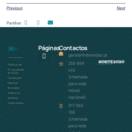
Previous
Next
Partihar:
Páginas
Contactos
geral@fmbrandao.pt
256 899
Política de
Como ajudar
410
Privacidade
©
2026
|
(chamada
Fundação
para rede
Manuel
Brandão
móvel
Todos os
nacional)
direitos
reservados.
917 569
156
(chamada
para rede