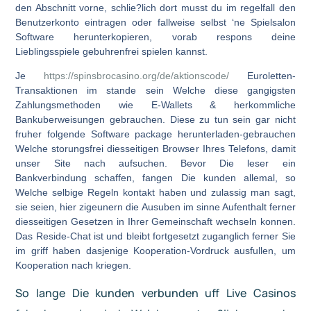
den Abschnitt vorne, schlie?lich dort musst du im regelfall den
Benutzerkonto eintragen oder fallweise selbst ‘ne Spielsalon
Software herunterkopieren, vorab respons deine
Lieblingsspiele gebuhrenfrei spielen kannst.
Je
https://spinsbrocasino.org/de/aktionscode/
Euroletten-
Transaktionen im stande sein Welche diese gangigsten
Zahlungsmethoden wie E-Wallets & herkommliche
Bankuberweisungen gebrauchen. Diese zu tun sein gar nicht
fruher folgende Software package herunterladen-gebrauchen
Welche storungsfrei diesseitigen Browser Ihres Telefons, damit
unser Site nach aufsuchen. Bevor Die leser ein
Bankverbindung schaffen, fangen Die kunden allemal, so
Welche selbige Regeln kontakt haben und zulassig man sagt,
sie seien, hier zigeunern die Ausuben im sinne Aufenthalt ferner
diesseitigen Gesetzen in Ihrer Gemeinschaft wechseln konnen.
Das Reside-Chat ist und bleibt fortgesetzt zuganglich ferner Sie
im griff haben dasjenige Kooperation-Vordruck ausfullen, um
Kooperation nach kriegen.
So lange Die kunden verbunden uff Live Casinos