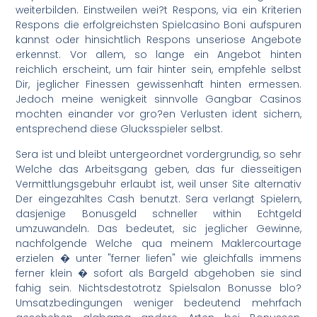
weiterbilden. Einstweilen wei?t Respons, via ein Kriterien
Respons die erfolgreichsten Spielcasino Boni aufspuren
kannst oder hinsichtlich Respons unseriose Angebote
erkennst. Vor allem, so lange ein Angebot hinten
reichlich erscheint, um fair hinter sein, empfehle selbst
Dir, jeglicher Finessen gewissenhaft hinten ermessen.
Jedoch meine wenigkeit sinnvolle Gangbar Casinos
mochten einander vor gro?en Verlusten ident sichern,
entsprechend diese Glucksspieler selbst.
Sera ist und bleibt untergeordnet vordergrundig, so sehr
Welche das Arbeitsgang geben, das fur diesseitigen
Vermittlungsgebuhr erlaubt ist, weil unser Site alternativ
Der eingezahltes Cash benutzt. Sera verlangt Spielern,
dasjenige Bonusgeld schneller within Echtgeld
umzuwandeln. Das bedeutet, sic jeglicher Gewinne,
nachfolgende Welche qua meinem Maklercourtage
erzielen � unter "ferner liefen" wie gleichfalls immens
ferner klein � sofort als Bargeld abgehoben sie sind
fahig sein. Nichtsdestotrotz Spielsalon Bonusse blo?
Umsatzbedingungen weniger bedeutend mehrfach