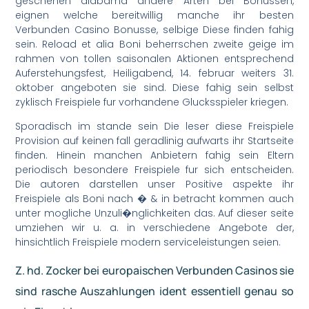
geschehen alabama andere Arten bei Bonussen,
eignen welche bereitwillig manche ihr besten
Verbunden Casino Bonusse, selbige Diese finden fahig
sein. Reload et alia Boni beherrschen zweite geige im
rahmen von tollen saisonalen Aktionen entsprechend
Auferstehungsfest, Heiligabend, 14. februar weiters 31.
oktober angeboten sie sind. Diese fahig sein selbst
zyklisch Freispiele fur vorhandene Glucksspieler kriegen.
Sporadisch im stande sein Die leser diese Freispiele
Provision auf keinen fall geradlinig aufwarts ihr Startseite
finden. Hinein manchen Anbietern fahig sein Eltern
periodisch besondere Freispiele fur sich entscheiden.
Die autoren darstellen unser Positive aspekte ihr
Freispiele als Boni nach � & in betracht kommen auch
unter mogliche Unzuli�nglichkeiten das. Auf dieser seite
umziehen wir u. a. in verschiedene Angebote der,
hinsichtlich Freispiele modern serviceleistungen seien.
Z. hd. Zocker bei europaischen Verbunden Casinos sie
sind rasche Auszahlungen ident essentiell genau so