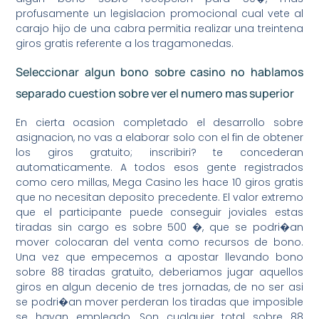
profusamente un legislacion promocional cual vete al
carajo hijo de una cabra permitia realizar una treintena
giros gratis referente a los tragamonedas.
Seleccionar algun bono sobre casino no hablamos
separado cuestion sobre ver el numero mas superior
En cierta ocasion completado el desarrollo sobre
asignacion, no vas a elaborar solo con el fin de obtener
los giros gratuito; inscribiri? te concederan
automaticamente. A todos esos gente registrados
como cero millas, Mega Casino les hace 10 giros gratis
que no necesitan deposito precedente. El valor extremo
que el participante puede conseguir joviales estas
tiradas sin cargo es sobre 500 �, que se podri�an
mover colocaran del venta como recursos de bono.
Una vez que empecemos a apostar llevando bono
sobre 88 tiradas gratuito, deberiamos jugar aquellos
giros en algun decenio de tres jornadas, de no ser asi
se podri�an mover perderan los tiradas que imposible
se hayan empleado. Son cualquier total sobre 88