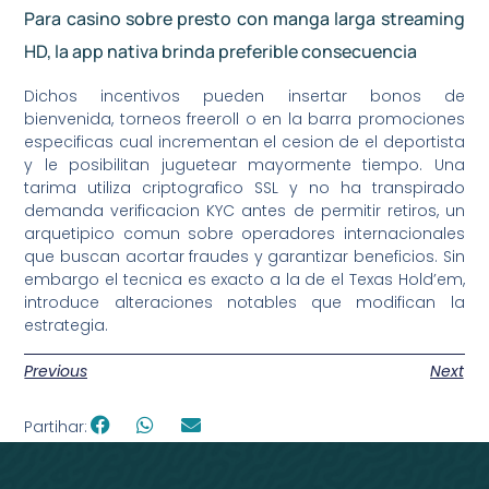
Para casino sobre presto con manga larga streaming
HD, la app nativa brinda preferible consecuencia
Dichos incentivos pueden insertar bonos de
bienvenida, torneos freeroll o en la barra promociones
especificas cual incrementan el cesion de el deportista
y le posibilitan juguetear mayormente tiempo. Una
tarima utiliza criptografico SSL y no ha transpirado
demanda verificacion KYC antes de permitir retiros, un
arquetipico comun sobre operadores internacionales
que buscan acortar fraudes y garantizar beneficios. Sin
embargo el tecnica es exacto a la de el Texas Hold’em,
introduce alteraciones notables que modifican la
estrategia.
Previous
Next
Partihar: