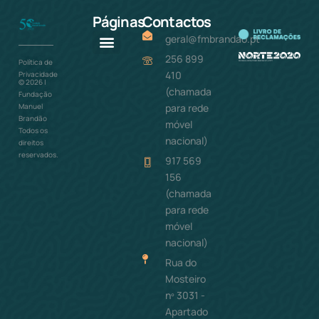
Páginas
Contactos
geral@fmbrandao.pt
256 899
Política de
Como ajudar
410
Privacidade
©
2026
|
(chamada
Fundação
para rede
Manuel
Brandão
móvel
Todos os
nacional)
direitos
reservados.
917 569
156
(chamada
para rede
móvel
nacional)
Rua do
Mosteiro
nº 3031 -
Apartado