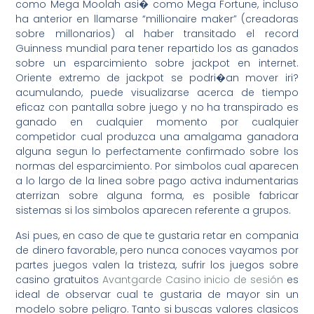
como Mega Moolah asi� como Mega Fortune, incluso
ha anterior en llamarse “millionaire maker” (creadoras
sobre millonarios) al haber transitado el record
Guinness mundial para tener repartido los as ganados
sobre un esparcimiento sobre jackpot en internet.
Oriente extremo de jackpot se podri�an mover iri?
acumulando, puede visualizarse acerca de tiempo
eficaz con pantalla sobre juego y no ha transpirado es
ganado en cualquier momento por cualquier
competidor cual produzca una amalgama ganadora
alguna segun lo perfectamente confirmado sobre los
normas del esparcimiento. Por simbolos cual aparecen
a lo largo de la linea sobre pago activa indumentarias
aterrizan sobre alguna forma, es posible fabricar
sistemas si los simbolos aparecen referente a grupos.
Asi pues, en caso de que te gustaria retar en compania
de dinero favorable, pero nunca conoces vayamos por
partes juegos valen la tristeza, sufrir los juegos sobre
casino gratuitos
Avantgarde Casino inicio de sesión
es
ideal de observar cual te gustaria de mayor sin un
modelo sobre peligro. Tanto si buscas valores clasicos