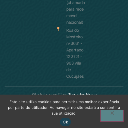
(chamada
para rede
móvel
nacional)
Rua do
Mosteiro
nº 3031 -
Apartado
12 3721 -
908 Vila
de
Cucujães
Site feito com 🤍 na
Terra das Ideias
Este site utiliza cookies para permitir uma melhor experiência
por parte do utilizador. Ao navegar no site estará a consentir a
sua utilização.
COFINANCIADO POR:
Ok