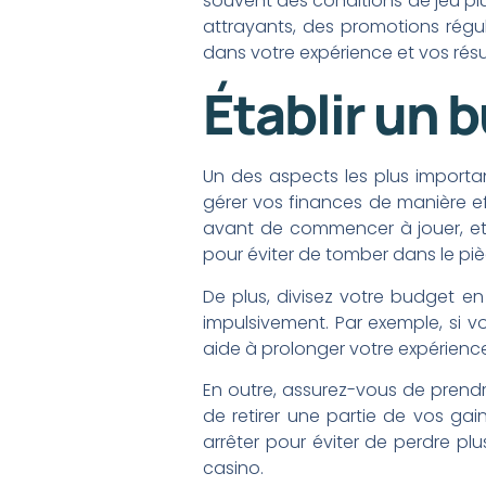
souvent des conditions de jeu pl
attrayants, des promotions régul
dans votre expérience et vos résu
Établir un 
Un des aspects les plus importa
gérer vos finances de manière ef
avant de commencer à jouer, et r
pour éviter de tomber dans le pi
De plus, divisez votre budget en
impulsivement. Par exemple, si 
aide à prolonger votre expérienc
En outre, assurez-vous de prendre
de retirer une partie de vos gain
arrêter pour éviter de perdre pl
casino.