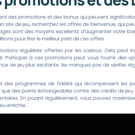
vent des promotions et des bonus qui peuvent significa
 un site de jeu, recherchez les offres de bienvenue, qui p
tages sont des moyens excellents d’augmenter votre bank
ions pour tirer le meilleur parti de ces offres.
omotions régulières offertes par les casinos. Cela peut i
té. Participer à ces promotions peut vous fournir des o
ence de jeu plus excitante. Ne manquez pas de vérifier ré
ent des programmes de fidélité qui récompensent les jo
s que des points échangeables contre des crédits de jeu,
ntaires. En jouant régulièrement, vous pouvez maximise
eu enrichie.