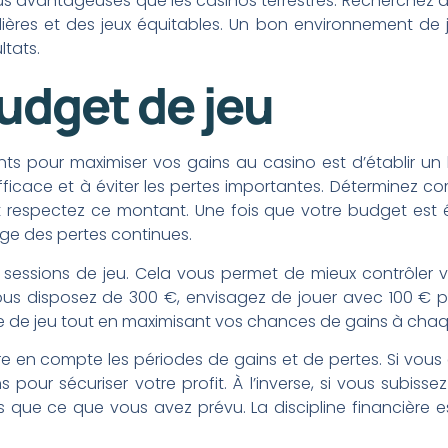
us avantageuses que les casinos terrestres. Recherchez 
ières et des jeux équitables. Un bon environnement de j
ltats.
budget de jeu
nts pour maximiser vos gains au casino est d’établir un
ficace et à éviter les pertes importantes. Déterminez 
espectez ce montant. Une fois que votre budget est épui
ège des pertes continues.
 sessions de jeu. Cela vous permet de mieux contrôler 
vous disposez de 300 €, envisagez de jouer avec 100 € 
e de jeu tout en maximisant vos chances de gains à chaq
 en compte les périodes de gains et de pertes. Si vous êt
s pour sécuriser votre profit. À l’inverse, si vous subi
us que ce que vous avez prévu. La discipline financière 