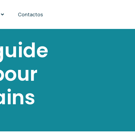
Contactos
guide
pour
ains