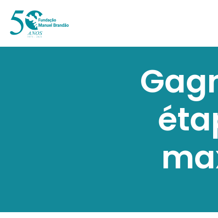
Gagn
éta
max