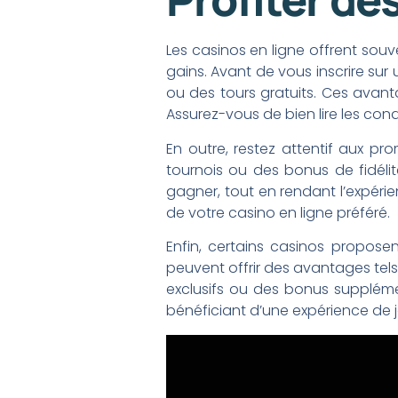
Les casinos en ligne offrent sou
gains. Avant de vous inscrire sur
ou des tours gratuits. Ces avan
Assurez-vous de bien lire les condit
En outre, restez attentif aux pr
tournois ou des bonus de fidéli
gagner, tout en rendant l’expéri
de votre casino en ligne préféré.
Enfin, certains casinos propos
peuvent offrir des avantages tel
exclusifs ou des bonus suppléme
bénéficiant d’une expérience de j