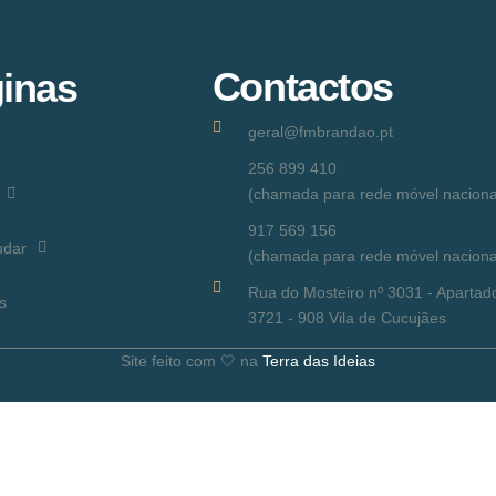
Contactos
inas
geral@fmbrandao.pt
256 899 410
(chamada para rede móvel naciona
917 569 156
udar
(chamada para rede móvel naciona
Rua do Mosteiro nº 3031 - Apartad
s
3721 - 908 Vila de Cucujães
Site feito com 🤍 na
Terra das Ideias