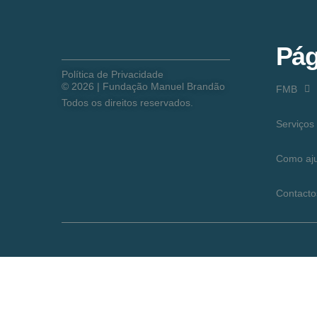
Pág
Política de Privacidade
©
2026
| Fundação Manuel Brandão
FMB
Todos os direitos reservados.
Serviços
Como aj
Contacto