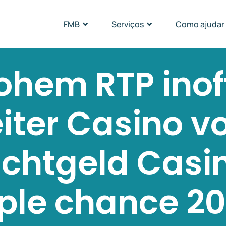
FMB
Serviços
Como ajudar
hem RTP inoff
iter Casino v
Echtgeld Casin
iple chance 2