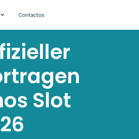
Contactos
izieller
ortragen
os Slot
026