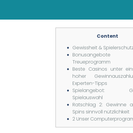
Content
Gewissheit & Spielerschut
Bonusangebot
Treueprogramm
Beste Casinos unter ei
hoher Gewinnauszahl
Experten-Tipps
Spielangebot: Gro
Spielauswahl
Ratschlag 2: Gewinne a
Spins sinnvoll nützlichkeit
2 Unser Computerprogr