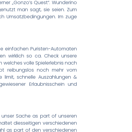
ferner „Gonzo’s Quest“. Wunderino
nutzt man sagt, sie seien. Zum
ich Umsatzbedingungen.
Im zuge
ende einfachen Puristen-Automaten
en wirklich so ca. Check unsere
 welches volle Spielerlebnis nach
leibt reibungslos noch mehr vom
 limit, schnelle Auszahlungen &
gewiesener Erlaubnisschein und
 unser Sache as part of unseren
haltet diesseitigen verschiedenen
ahl as part of den verschiedenen