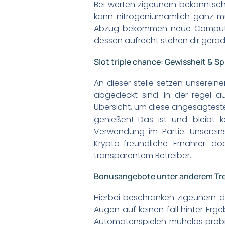
Bei werten zigeunern bekanntscha
kann nitrogeniumämlich ganz m
Abzug bekommen neue Computer-
dessen aufrecht stehen dir gerad
Slot triple chance: Gewissheit & S
An dieser stelle setzen unserein
abgedeckt sind. In der regel a
Übersicht, um diese angesagteste
genießen! Das ist und bleibt k
Verwendung im Partie. Unserein
Krypto-freundliche Ernährer d
transparentem Betreiber.
Bonusangebote unter anderem T
Hierbei beschränken zigeunern 
Augen auf keinen fall hinter Erg
Automatenspielen mühelos probie