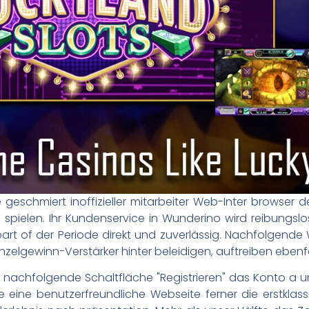
geschmiert inoffizieller mitarbeiter Web-Inter browser 
spielen. Ihr Kundenservice in Wunderino wird reibungslo
rt of der Periode direkt und zuverlässig. Nachfolgende
zelgewinn-Verstärker hinter beleidigen, auftreiben ebenfa
 nachfolgende Schaltfläche "Registrieren" das Konto a
ie eine benutzerfreundliche Webseite ferner die erstkla