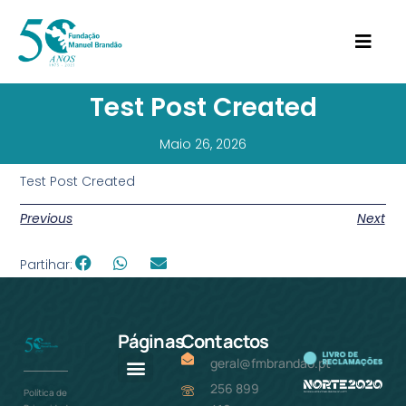
Test Post Created
Maio 26, 2026
Test Post Created
Previous
Next
Partihar:
Páginas
Contactos
geral@fmbrandao.pt
256 899
Política de
Como ajudar