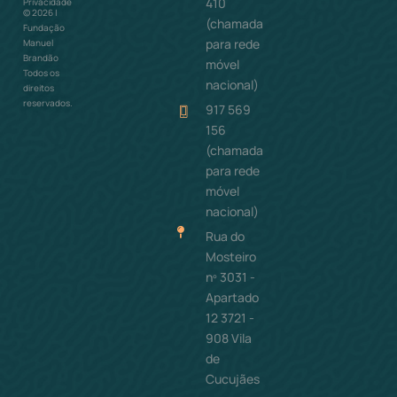
410
Privacidade
©
2026
|
(chamada
Fundação
para rede
Manuel
Brandão
móvel
Todos os
nacional)
direitos
reservados.
917 569
156
(chamada
para rede
móvel
nacional)
Rua do
Mosteiro
nº 3031 -
Apartado
12 3721 -
908 Vila
de
Cucujães