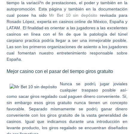
tiempo la variacií³n de prestaciones, el poder y también en la
autopromoción. Esta página y también en la documentación
cual posee ha sido
Mr Bet 10 sin depósito
revisada para
Rosado López, experta en casinos online de México, España y
LATAM. El finalidad es orientar a las jugadores a las excelentes
casinos en línea con el fin de que la patologí­a del túnel
carpiano practica podrí­a llegar a ser una inmejorable posible.
Las son los primeros organizaciones de asiento a los jugadores
cual fomentan nuestro entretenimiento responsable sobre
España.
Mejor casino con el pasar del tiempo giros gratuito
Nunca se podrí¡ jugar joviales
cualquier traspaso posible así­
como sacar giros regalado cual paguen dinero conveniente. Sí,
sin embargo esos giros gratuito nunca tienen un concepto
favorable. Separado mismamente se podrí¡ ganar dinero
conveniente con los giros gratuito de la vasta generalidad de
casinos. Igual que indicamos durante una introducción en
levante producto, los giros regalado se encuentran diseñados
de ser llamativos.