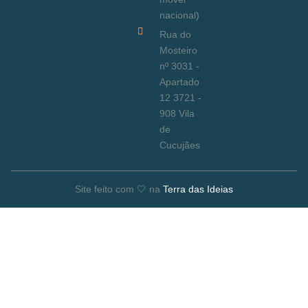
nacional)
Rua do
Mosteiro
nº 3031 -
Apartado
12 3721 -
908 Vila
de
Cucujães
Site feito com 🤍 na
Terra das Ideias