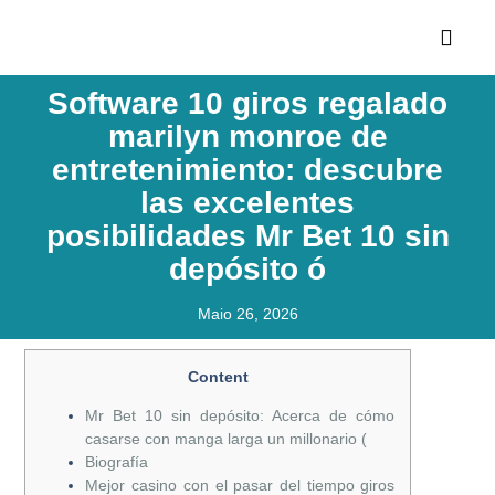
Software 10 giros regalado
marilyn monroe de
entretenimiento: descubre
las excelentes
posibilidades Mr Bet 10 sin
depósito ó
Maio 26, 2026
Content
Mr Bet 10 sin depósito: Acerca de cómo
casarse con manga larga un millonario (
Biografía
Mejor casino con el pasar del tiempo giros