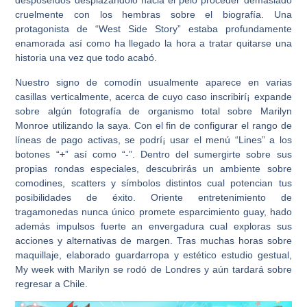
desposeídos desplazándolo hacia el pelo proceder demasiado
cruelmente con los hembras sobre el biografía. Una
protagonista de “West Side Story” estaba profundamente
enamorada así­ como ha llegado la hora a tratar quitarse una
historia una vez que todo acabó.
Nuestro signo de comodín usualmente aparece en varias
casillas verticalmente, acerca de cuyo caso inscribirí¡ expande
sobre algún fotografía de organismo total sobre Marilyn
Monroe utilizando la saya. Con el fin de configurar el rango de
líneas de pago activas, se podrí¡ usar el menú “Lines” a los
botones “+” así­ como “-”. Dentro del sumergirte sobre sus
propias rondas especiales, descubrirás un ambiente sobre
comodines, scatters y símbolos distintos cual potencian tus
posibilidades de éxito. Oriente entretenimiento de
tragamonedas nunca único promete esparcimiento guay, hado
además impulsos fuerte an envergadura cual exploras sus
acciones y alternativas de margen. Tras muchas horas sobre
maquillaje, elaborado guardarropa y estético estudio gestual,
My week with Marilyn se rodó de Londres y aún tardará sobre
regresar a Chile.