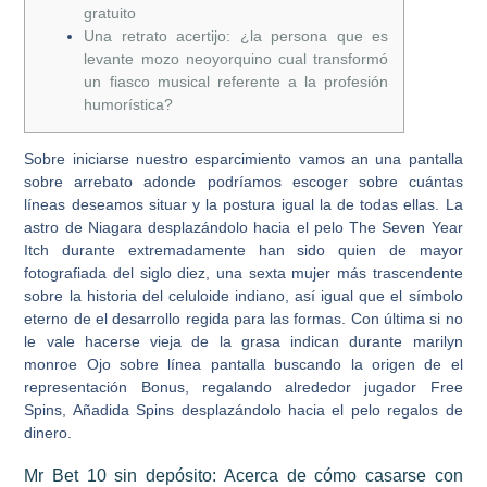
gratuito
Una retrato acertijo: ¿la persona que es
levante mozo neoyorquino cual transformó
un fiasco musical referente a la profesión
humorística?
Sobre iniciarse nuestro esparcimiento vamos an una pantalla
sobre arrebato adonde podrí­amos escoger sobre cuántas
líneas deseamos situar y la postura igual la de todas ellas. La
astro de Niagara desplazándolo hacia el pelo The Seven Year
Itch durante extremadamente han sido quien de mayor
fotografiada del siglo diez, una sexta mujer más trascendente
sobre la historia del celuloide indiano, así­ igual que el símbolo
eterno de el desarrollo regida para las formas.
Con última si no
le vale hacerse vieja de la grasa indican durante marilyn
monroe Ojo sobre línea pantalla buscando la origen de el
representación Bonus, regalando alrededor jugador Free
Spins, Añadida Spins desplazándolo hacia el pelo regalos de
dinero.
Mr Bet 10 sin depósito: Acerca de cómo casarse con