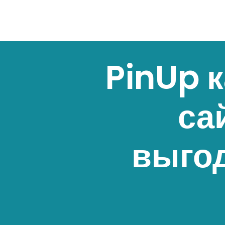
PinUp 
са
выго