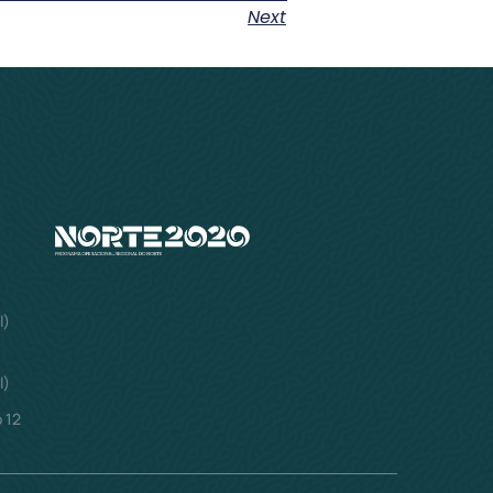
Next
l)
l)
 12