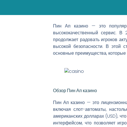
Пин Ап казино — это популяр
высококачественный сервис. В
продолжает радовать игроков акт
высокой безопасности. В этой с
основные преимущества, которые 
Обзор Пин Ап казино
Пин Ап казино — это лицензионна
включая слот-автоматы, настоль
американских долларах (USD), что
интерфейсом, что позволяет игр