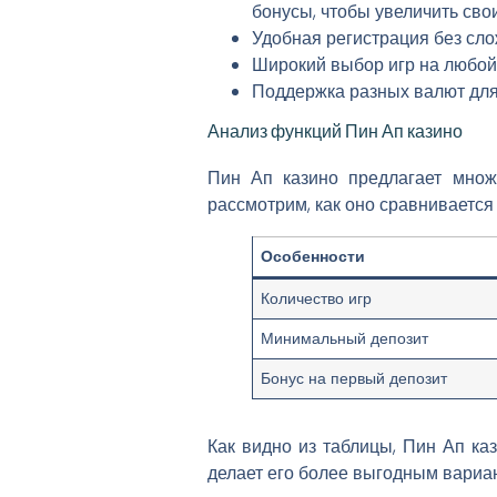
бонусы, чтобы увеличить св
Удобная регистрация без сл
Широкий выбор игр на любой 
Поддержка разных валют для 
Анализ функций Пин Ап казино
Пин Ап казино предлагает множ
рассмотрим, как оно сравнивается
Особенности
Количество игр
Минимальный депозит
Бонус на первый депозит
Как видно из таблицы, Пин Ап ка
делает его более выгодным вариан