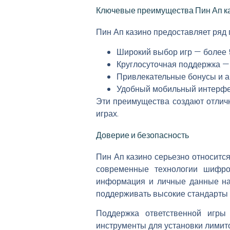
Ключевые преимущества Пин Ап к
Пин Ап казино предоставляет ряд 
Широкий выбор игр — более 5
Круглосуточная поддержка —
Привлекательные бонусы и а
Удобный мобильный интерфей
Эти преимущества создают отлич
играх.
Доверие и безопасность
Пин Ап казино серьезно относитс
современные технологии шифро
информация и личные данные нах
поддерживать высокие стандарты 
Поддержка ответственной игры
инструменты для установки лимито