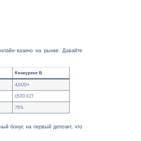
нлайн-казино на рынке. Давайте
Конкурент Б
4,500+
1,500 KZT
75%
ный бонус на первый депозит, что