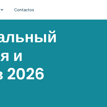
Contactos
иальный
я и
 2026