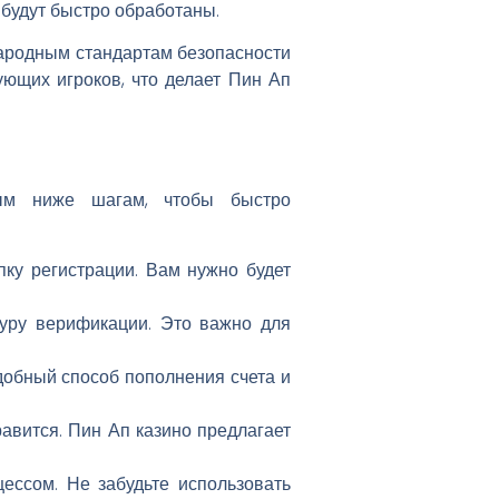
 будут быстро обработаны.
народным стандартам безопасности
ующих игроков, что делает Пин Ап
ым ниже шагам, чтобы быстро
ку регистрации. Вам нужно будет
уру верификации. Это важно для
добный способ пополнения счета и
авится. Пин Ап казино предлагает
ессом. Не забудьте использовать