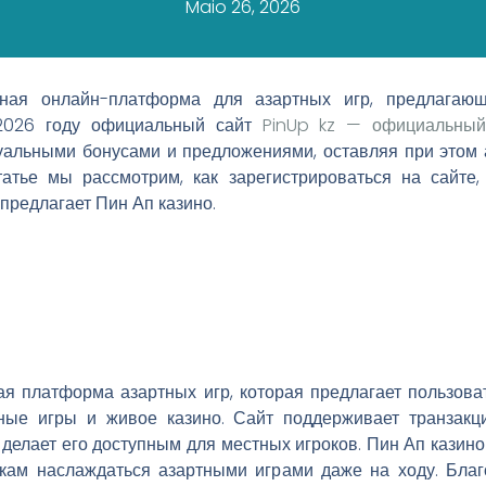
Maio 26, 2026
ная онлайн-платформа для азартных игр, предлагающ
 2026 году официальный сайт
PinUp kz — официальный
уальными бонусами и предложениями, оставляя при этом 
татье мы рассмотрим, как зарегистрироваться на сайте,
предлагает Пин Ап казино.
я платформа азартных игр, которая предлагает пользова
ные игры и живое казино. Сайт поддерживает транзакци
 делает его доступным для местных игроков. Пин Ап кази
окам наслаждаться азартными играми даже на ходу. Бла