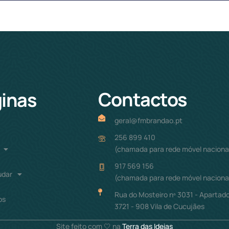
Contactos
inas
geral@fmbrandao.pt
256 899 410
(chamada para rede móvel naciona
917 569 156
udar
(chamada para rede móvel naciona
Rua do Mosteiro nº 3031 - Apartado
os
3721 - 908 Vila de Cucujães
Site feito com 🤍 na
Terra das Ideias