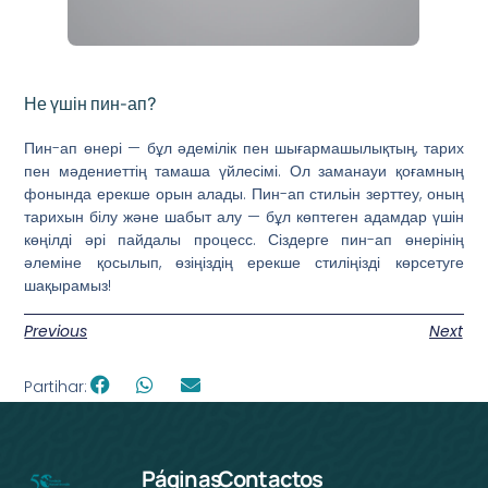
Не үшін пин-ап?
Пин-ап өнері — бұл әдемілік пен шығармашылықтың, тарих
пен мәдениеттің тамаша үйлесімі. Ол заманауи қоғамның
фонында ерекше орын алады. Пин-ап стильін зерттеу, оның
тарихын білу және шабыт алу — бұл көптеген адамдар үшін
көңілді әрі пайдалы процесс. Сіздерге пин-ап өнерінің
әлеміне қосылып, өзіңіздің ерекше стиліңізді көрсетуге
шақырамыз!
Previous
Next
Partihar:
Páginas
Contactos