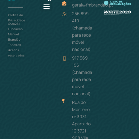
geral@fmbrandao.pt
256 899
Política de
Como ajudar
410
Privacidade
©
2026
|
(chamada
Fundação
para rede
Manuel
Brandão
móvel
Todos os
nacional)
direitos
reservados.
917 569
156
(chamada
para rede
móvel
nacional)
Rua do
Mosteiro
nº 3031 -
Apartado
12 3721 -
908 Vila