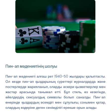
Пин-ап мәдениетінің шолуы
Пин-ап мәдениеті алғаш рет 1940-50 жылдары қалыптасты.
Ол кезде пин-ап қыздарының суреттері журналдарда және
постерлерде жарияланып, оларды әскери қызметкерлер мен
жастар арасында танымал етті. Бұл стиль, өз кезегінде,
әйелдердің сексуалдық символы болып саналды. Пин-ап
өнерінде қыздардың әсемдігі мен сұлулығы, сонымен қатар,
олардың өздеріне деген сенімділігі ерекше орын алады.