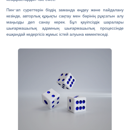
Пин-ап суреттерін біздің заманда өңдеу және пайдалану
кезінде, авторлық құқықты сақтау мен бәрінің рұқсатын алу
маңызды деп санау керек. Бұл қауіпсіздік шаралары
шығармашылық адамның шығармашылық процессінде
ешқандай кедергісіз жұмыс істей алуына көмектеседі.