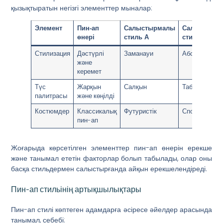
қызықтыратын негізгі элементтер мыналар:
Элемент
Пин-ап
Салыстырмалы
Салыстырм
өнері
стиль A
стиль B
Стилизация
Дәстүрлі
Заманауи
Абстрактты
және
керемет
Түс
Жарқын
Салқын
Табиғи
палитрасы
және көңілді
Костюмдер
Классикалық
Футуристік
Спорттық
пин-ап
Жоғарыда көрсетілген элементтер пин-ап өнерін ерекше
және танымал ететін факторлар болып табылады, олар оны
басқа стильдермен салыстырғанда айқын ерекшелендіреді.
Пин-ап стильінің артықшылықтары
Пин-ап стилі көптеген адамдарға әсіресе әйелдер арасында
танымал, себебі: