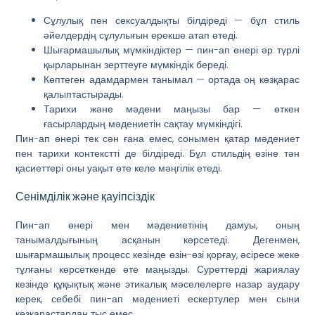
Сұлулық пен сексуалдықты білдіреді — бұл стиль
әйелдердің сұлулығын ерекше атап өтеді.
Шығармашылық мүмкіндіктер — пин-ап өнері әр түрлі
қырларынан зерттеуге мүмкіндік береді.
Көптеген адамдармен танымал — ортада оң көзқарас
қалыптастырады.
Тарихи және мәдени маңызы бар — өткен
ғасырлардың мәдениетін сақтау мүмкіндігі.
Пин-ап өнері тек сән ғана емес, сонымен қатар мәдениет
пен тарихи контекстті де білдіреді. Бұл стильдің өзіне тән
қасиеттері оны уақыт өте келе мәңгілік етеді.
Сенімділік және қауіпсіздік
Пин-ап өнері мен мәдениетінің дамуы, оның
танымалдығының асқанын көрсетеді. Дегенмен,
шығармашылық процесс кезінде өзін-өзі қорғау, әсіресе жеке
тұлғаны көрсеткенде өте маңызды. Суреттерді жариялау
кезінде құқықтық және этикалық мәселелерге назар аудару
керек, себебі пин-ап мәдениеті ескертулер мен сыни
көзқарастардан тыс емес.