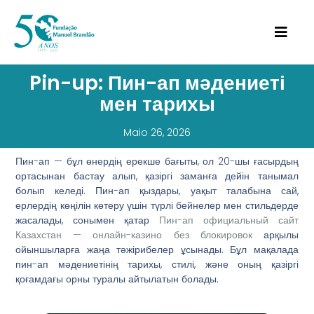
Pin-up: Пин-ап мәдениеті
мен тарихы
Maio 26, 2026
Пин-ап — бұл өнердің ерекше бағыты, ол 20-шы ғасырдың
ортасынан бастау алып, қазіргі заманға дейін танымал
болып келеді. Пин-ап қыздары, уақыт талабына сай,
ерлердің көңілін көтеру үшін түрлі бейнелер мен стильдерде
жасалады, сонымен қатар
Пин-ап официальный сайт
Казахстан — онлайн-казино без блокировок
арқылы
ойыншыларға жаңа тәжірибелер ұсынады. Бұл мақалада
пин-ап мәдениетінің тарихы, стилі, және оның қазіргі
қоғамдағы орны туралы айтылатын болады.