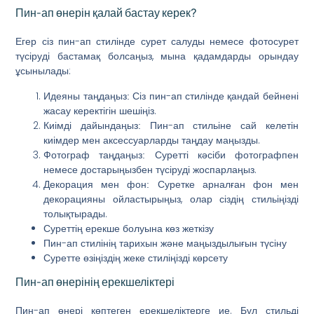
Пин-ап өнерін қалай бастау керек?
Егер сіз пин-ап стилінде сурет салуды немесе фотосурет
түсіруді бастамақ болсаңыз, мына қадамдарды орындау
ұсынылады:
Сіз пин-ап стилінде қандай бейнені
Идеяны таңдаңыз:
жасау керектігін шешіңіз.
Пин-ап стильіне сай келетін
Киімді дайындаңыз:
киімдер мен аксессуарларды таңдау маңызды.
Суретті кәсіби фотографпен
Фотограф таңдаңыз:
немесе достарыңызбен түсіруді жоспарлаңыз.
Суретке арналған фон мен
Декорация мен фон:
декорацияны ойластырыңыз, олар сіздің стильіңізді
толықтырады.
Суреттің ерекше болуына көз жеткізу
Пин-ап стилінің тарихын және маңыздылығын түсіну
Суретте өзіңіздің жеке стиліңізді көрсету
Пин-ап өнерінің ерекшеліктері
Пин-ап өнері көптеген ерекшеліктерге ие. Бұл стильді