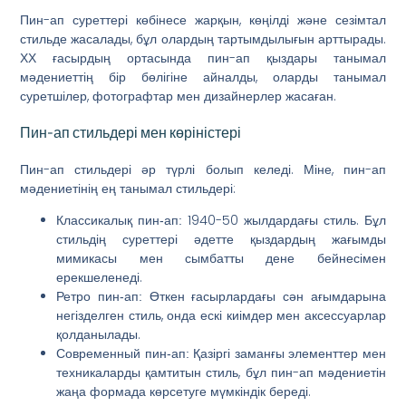
Пин-ап суреттері көбінесе жарқын, көңілді және сезімтал
стильде жасалады, бұл олардың тартымдылығын арттырады.
ХХ ғасырдың ортасында пин-ап қыздары танымал
мәдениеттің бір бөлігіне айналды, оларды танымал
суретшілер, фотографтар мен дизайнерлер жасаған.
Пин-ап стильдері мен көріністері
Пин-ап стильдері әр түрлі болып келеді. Міне, пин-ап
мәдениетінің ең танымал стильдері:
1940-50 жылдардағы стиль. Бұл
Классикалық пин-ап:
стильдің суреттері әдетте қыздардың жағымды
мимикасы мен сымбатты дене бейнесімен
ерекшеленеді.
Өткен ғасырлардағы сән ағымдарына
Ретро пин-ап:
негізделген стиль, онда ескі киімдер мен аксессуарлар
қолданылады.
Қазіргі заманғы элементтер мен
Современный пин-ап:
техникаларды қамтитын стиль, бұл пин-ап мәдениетін
жаңа формада көрсетуге мүмкіндік береді.