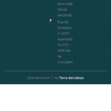
para rede
móvel
nacional)
Rua do
Mosteiro
nº 3031 -
Apartado
12 3721 -
908 Vila
de
Cucujães
Site feito com 🤍 na
Terra das Ideias