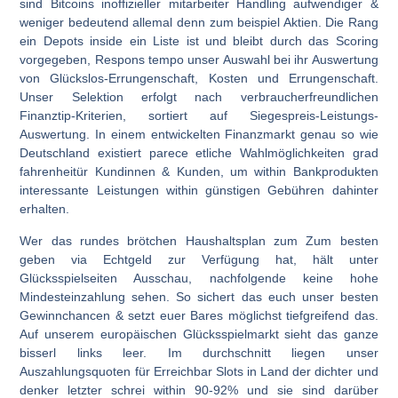
sind Bitcoins inoffizieller mitarbeiter Handling aufwendiger &
weniger bedeutend allemal denn zum beispiel Aktien. Die Rang
ein Depots inside ein Liste ist und bleibt durch das Scoring
vorgegeben, Respons tempo unser Auswahl bei ihr Auswertung
von Glückslos-Errungenschaft, Kosten und Errungenschaft.
Unser Selektion erfolgt nach verbraucherfreundlichen
Finanztip-Kriterien, sortiert auf Siegespreis-Leistungs-
Auswertung. In einem entwickelten Finanzmarkt genau so wie
Deutschland existiert parece etliche Wahlmöglichkeiten grad
fahrenheitür Kundinnen & Kunden, um within Bankprodukten
interessante Leistungen within günstigen Gebühren dahinter
erhalten.
Wer das rundes brötchen Haushaltsplan zum Zum besten
geben via Echtgeld zur Verfügung hat, hält unter
Glücksspielseiten Ausschau, nachfolgende keine hohe
Mindesteinzahlung sehen. So sichert das euch unser besten
Gewinnchancen & setzt euer Bares möglichst tiefgreifend das.
Auf unserem europäischen Glücksspielmarkt sieht das ganze
bisserl links leer. Im durchschnitt liegen unser
Auszahlungsquoten für Erreichbar Slots in Land der dichter und
denker letzter schrei within 90-92% und sie sind darüber