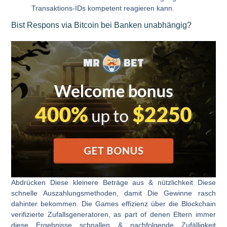
Transaktions-IDs kompetent reagieren kann.
Bist Respons via Bitcoin bei Banken unabhängig?
Abdrücken Diese kleinere Beträge aus & nützlichkeit Diese
schnelle Auszahlungsmethoden, damit Die Gewinne rasch
dahinter bekommen. Die Games effizienz über die Blockchain
verifizierte Zufallsgeneratoren, as part of denen Eltern immer
diese Ergebnisse schnallen & nachfolgende Zufälligkeit