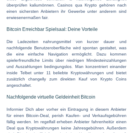
überprüfen kaliumönnen. Casinos qua Krypto gehören nach
einen sichersten Anbietern ihr Gewerbe unter anderem sind
erwiesenermaßen fair.
Bitcoin Erreichbar Spielsaal: Deine Vorteile
Die Ladezeiten nahrungsmittel von kurzer dauer und
nachfolgende Benutzeroberfläche wird spontan gestaltet, was
die eine einfache Navigation ermöglicht. Dazu kommen
spielerfreundliche Limits über niedrigen Mindesteinzahlungen
und Auszahlungen bedingungslos. Man konzentriert einander
inside Telbet unter 11 beliebte Kryptowährungen und bietet
zusätzlich changelly zum direkten Kauf von Krypto Coins
angeschaltet.
Nachfolgende virtuelle Geldeinheit Bitcoin
Informier Dich aber vorher ein Eintragung in diesem Anbieter
für einen Bitcoin-Deal, perish Kaufen- und Verkaufsgebühren
fällig werden. Im regelfall erheben Anbieter fahrenheitür einen
Deal qua Kryptowährungen keine Jahresgebühren. Außerdem