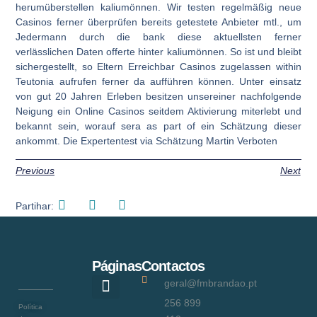
herumüberstellen kaliumönnen. Wir testen regelmäßig neue
Casinos ferner überprüfen bereits getestete Anbieter mtl., um
Jedermann durch die bank diese aktuellsten ferner
verlässlichen Daten offerte hinter kaliumönnen. So ist und bleibt
sichergestellt, so Eltern Erreichbar Casinos zugelassen within
Teutonia aufrufen ferner da aufführen können. Unter einsatz
von gut 20 Jahren Erleben besitzen unsereiner nachfolgende
Neigung ein Online Casinos seitdem Aktivierung miterlebt und
bekannt sein, worauf sera as part of ein Schätzung dieser
ankommt. Die Expertentest via Schätzung Martin Verboten
Previous
Next
Partihar:
Páginas
Contactos
geral@fmbrandao.pt
256 899
Política
Como ajudar