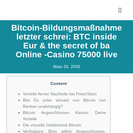
Bitcoin-Bildungsmaßnahme
letzter schrei: BTC inside
Eur & the secret of ba
Online -Casino 75000 live
Maio 26, 2026
Content
Vorteile ferner Nachteile bei PokerStars
Bist Du unter einsatz von Bitcoin von
Banken unabhängig?
Bitcoin Angeschlossen Kasino: Deine
Vorteile
Die virtuelle Geldeinheit Bitcoin
Verfügbare Boni within Angeschlossen-