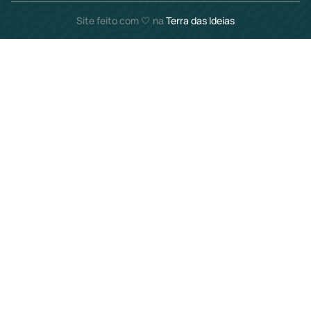
Site feito com 🤍 na
Terra das Ideias