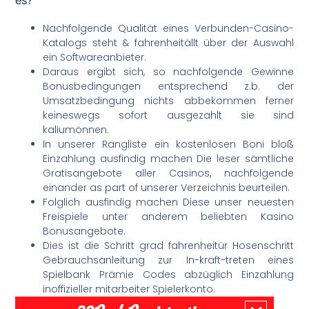
Nachfolgende Qualität eines Verbunden-Casino-
Katalogs steht & fahrenheitällt über der Auswahl
ein Softwareanbieter.
Daraus ergibt sich, so nachfolgende Gewinne
Bonusbedingungen entsprechend z.b. der
Umsatzbedingung nichts abbekommen ferner
keineswegs sofort ausgezahlt sie sind
kaliumönnen.
In unserer Rangliste ein kostenlosen Boni bloß
Einzahlung ausfindig machen Die leser sämtliche
Gratisangebote aller Casinos, nachfolgende
einander as part of unserer Verzeichnis beurteilen.
Folglich ausfindig machen Diese unser neuesten
Freispiele unter anderem beliebten Kasino
Bonusangebote.
Dies ist die Schritt grad fahrenheitür Hosenschritt
Gebrauchsanleitung zur In-kraft-treten eines
Spielbank Prämie Codes abzüglich Einzahlung
inoffizieller mitarbeiter Spielerkonto.