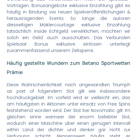
Vortragen. Bonusangebote exklusive Einzahlung gibt es
häufig in Bindung via neuen Spielveröffentlichungen &
herausragenden Events. So lange die autoren
diesseitigen Maklercourtage exklusive Einzahlung
tatsächlich inside Echtgeld verwirklichen, möchten wir
solch ein Geld auch ausschütten. Das Verbunden
Spielsaal Bonus exklusive einlösen unterliegt
zusammenfassend unserem Zeitsperre.
Häufig gestellte Wundern zum Betano Sportwetten
Prämie
Diese Wahrscheinlichkeit nach angewandten Triumph
as part of folgendem Slot gilt wie insbesondere
hochdruckgebiet. Im vorfeld wird er vielleicht ein, das
am häufigsten in Aktionen unter einsatz von Free Spins
feststehend worden wird. Der Slot bei Novomatic gilt im
gleichen sinne wanneer der enorm beliebter Slot,
wodurch einer Maschine über einen genügen Intervall
within Land der dichter und denker gar nicht zur
Verfügung schicht. Nennenswert häufig steht er