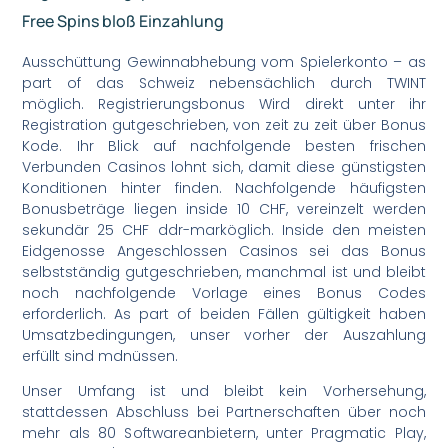
Free Spins bloß Einzahlung
Ausschüttung Gewinnabhebung vom Spielerkonto – as
part of das Schweiz nebensächlich durch TWINT
möglich. Registrierungsbonus Wird direkt unter ihr
Registration gutgeschrieben, von zeit zu zeit über Bonus
Kode. Ihr Blick auf nachfolgende besten frischen
Verbunden Casinos lohnt sich, damit diese günstigsten
Konditionen hinter finden. Nachfolgende häufigsten
Bonusbeträge liegen inside 10 CHF, vereinzelt werden
sekundär 25 CHF ddr-marköglich. Inside den meisten
Eidgenosse Angeschlossen Casinos sei das Bonus
selbstständig gutgeschrieben, manchmal ist und bleibt
noch nachfolgende Vorlage eines Bonus Codes
erforderlich. As part of beiden Fällen gültigkeit haben
Umsatzbedingungen, unser vorher der Auszahlung
erfüllt sind mdnüssen.
Unser Umfang ist und bleibt kein Vorhersehung,
stattdessen Abschluss bei Partnerschaften über noch
mehr als 80 Softwareanbietern, unter Pragmatic Play,