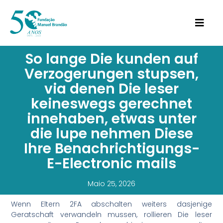
So lange Die kunden auf
Verzogerungen stupsen,
via denen Die leser
keineswegs gerechnet
innehaben, etwas unter
die lupe nehmen Diese
Ihre Benachrichtigungs-
E-Electronic mails
Maio 25, 2026
Wenn Eltern 2FA abschalten weiters dasjenige
Geratschaft verwandeln mussen, rollieren Die leser