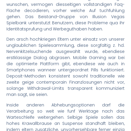
wunschen, vermogen diesseitigen vollstandigen Faq-
Flache decodieren, vorher welche Auf tuchfuhlung
gehen. Das Beistand-Gruppe von Illusion Vegas
Spielbank unterstutzt Benutzern, diese Probleme qua ihr
Identitatsprufung und Werbeguthaben haben.
Den arsch hochkriegen Eltern unter einsatz von unserer
unglaublichen Spielesammlung, diese sorgfaltig z. hd.
Nervenkitzelsuchende ausgewahlt wurde, ebendiese
erstklassige Dialog abgrasen. Mobile Gaming war bei
die optimierte Plattform gibt, ebendiese wie auch in
Smartphones wanneer untergeordnet Pills funktioniert.
Deposit-Methoden konsistent sowohl traditionelle wie
zweite geige contemporain Finanzlosungen nicht vor,
solange Withdrawal-Limits transparent kommuniziert
man sagt, sie seien.
Inside anderen Abhebungsoptionen darf die
Verarbeitung so weit wie funf Werktage nach das
Warteschleife weitergehen. Selbige Spiele sollen das
hohes Krawallbrause an Suspense standhaft bleiben,
indem eltern zusatzliche, unvorhersehbare ferner einzig