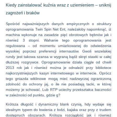
Kiedy zainstalować kuźnia wraz z uziemieniem – uniknij
zagrożeń i braków
Spośród najważniejszych danych empirycznych o struktury
oprogramowania Twin Spin Net Ent, należałoby napomknąć, iż
machina wykonuje na zasadzie pięć obrotowych bębnów jak i
również 3 stopni. Wahanie tego oprogramowania jest
regulowana – od momentu umiarkowanej do odwiedzenia
wysokiej poprzez preferencji internautów. Gwoli wszelakiej
rundy jest takowa szansa w wygraną bądź skręt stawki w całej
dłuższej rozgrywce. Oprogramowanie działa ciągle od chwili
2013 rok jak i również można je odnaleźć przy bibliotece
najkorzystniejszych kasyn internetowego w internecie. Oprócz
tego gniazda wiklinowe mogą mieć nadzwyczaj ograniczoną
zdolność do ochrony jaj, o ile nie posiadają tacki, w której
możemy je schować. Lub RTP uciechy przekształca baczności
w zależności od punktu, gdzie g?
Krótsza długość i dynamiczny blank czynią, hdy wydaje się
idealnym typem do łowienia z łodzi, kajaka oraz przy z trudem
dostępnych obszarach. Krótsza rozciągłość jak i również