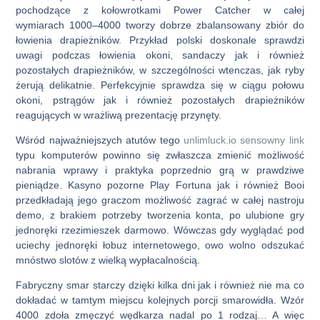
pochodzące z kołowrotkami Power Catcher w całej
wymiarach 1000–4000 tworzy dobrze zbalansowany zbiór do
łowienia drapieżników. Przykład polski doskonale sprawdzi
uwagi podczas łowienia okoni, sandaczy jak i również
pozostałych drapieżników, w szczególności wtenczas, jak ryby
żerują delikatnie. Perfekcyjnie sprawdza się w ciągu połowu
okoni, pstrągów jak i również pozostałych drapieżników
reagujących w wrażliwą prezentację przynęty.
Wśród najważniejszych atutów tego
unlimluck.io sensowny link
typu komputerów powinno się zwłaszcza zmienić możliwość
nabrania wprawy i praktyka poprzednio grą w prawdziwe
pieniądze. Kasyno pozorne Play Fortuna jak i również Booi
przedkładają jego graczom możliwość zagrać w całej nastroju
demo, z brakiem potrzeby tworzenia konta, po ulubione gry
jednoręki rzezimieszek darmowo. Wówczas gdy wyglądać pod
uciechy jednoręki łobuz internetowego, owo wolno odszukać
mnóstwo slotów z wielką wypłacalnością.
Fabryczny smar starczy dzięki kilka dni jak i również nie ma co
dokładać w tamtym miejscu kolejnych porcji smarowidła. Wzór
4000 zdoła zmęczyć wędkarza nadal po 1 rodzaj… A więc