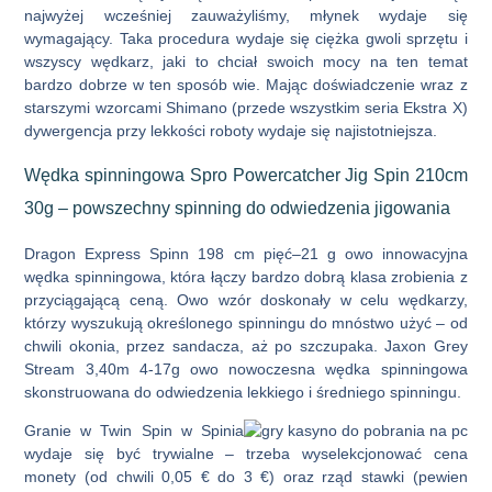
najwyżej wcześniej zauważyliśmy, młynek wydaje się
wymagający. Taka procedura wydaje się ciężka gwoli sprzętu i
wszyscy wędkarz, jaki to chciał swoich mocy na ten temat
bardzo dobrze w ten sposób wie. Mając doświadczenie wraz z
starszymi wzorcami Shimano (przede wszystkim seria Ekstra X)
dywergencja przy lekkości roboty wydaje się najistotniejsza.
Wędka spinningowa Spro Powercatcher Jig Spin 210cm
30g – powszechny spinning do odwiedzenia jigowania
Dragon Express Spinn 198 cm pięć–21 g owo innowacyjna
wędka spinningowa, która łączy bardzo dobrą klasa zrobienia z
przyciągającą ceną. Owo wzór doskonały w celu wędkarzy,
którzy wyszukują określonego spinningu do mnóstwo użyć – od
chwili okonia, przez sandacza, aż po szczupaka. Jaxon Grey
Stream 3,40m 4-17g owo nowoczesna wędka spinningowa
skonstruowana do odwiedzenia lekkiego i średniego spinningu.
Granie w Twin Spin w Spinia
wydaje się być trywialne – trzeba wyselekcjonować cena
monety (od chwili 0,05 € do 3 €) oraz rząd stawki (pewien