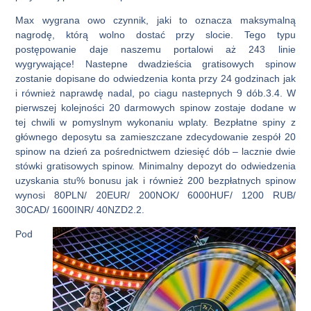
Max wygrana owo czynnik, jaki to oznacza maksymalną
nagrodę, którą wolno dostać przy slocie. Tego typu
postępowanie daje naszemu portalowi aż 243 linie
wygrywające! Nastepne dwadzieścia gratisowych spinow
zostanie dopisane do odwiedzenia konta przy 24 godzinach jak
i również naprawdę nadal, po ciagu nastepnych 9 dób.3.4. W
pierwszej kolejności 20 darmowych spinow zostaje dodane w
tej chwili w pomyslnym wykonaniu wplaty. Bezpłatne spiny z
głównego deposytu sa zamieszczane zdecydowanie zespół 20
spinow na dzień za pośrednictwem dziesięć dób – lacznie dwie
stówki gratisowych spinow. Minimalny depozyt do odwiedzenia
uzyskania stu% bonusu jak i również 200 bezpłatnych spinow
wynosi 80PLN/ 20EUR/ 200NOK/ 6000HUF/ 1200 RUB/
30CAD/ 1600INR/ 40NZD2.2.
Pod