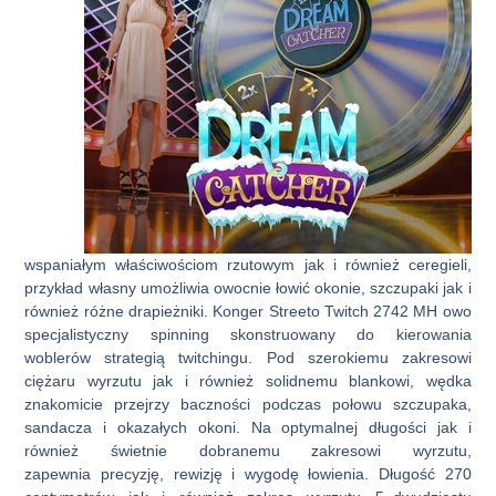
wspaniałym właściwościom rzutowym jak i również ceregieli,
przykład własny umożliwia owocnie łowić okonie, szczupaki jak i
również różne drapieżniki. Konger Streeto Twitch 2742 MH owo
specjalistyczny spinning skonstruowany do kierowania
woblerów strategią twitchingu. Pod szerokiemu zakresowi
ciężaru wyrzutu jak i również solidnemu blankowi, wędka
znakomicie przejrzy baczności podczas połowu szczupaka,
sandacza i okazałych okoni. Na optymalnej długości jak i
również świetnie dobranemu zakresowi wyrzutu,
zapewnia precyzję, rewizję i wygodę łowienia. Długość 270