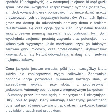
spośród 10 osiągalnych), a w następnej kolejności kliknąć guzik
spinu. Slot nie uwzględnia rozproszonych symboli (scatterów)
ani dedykowanych gierek bonusowych, co może dziwić graczy
przyzwyczajonych do bogatszych feature’ów. W ramach Spinia
gracz ma dostęp do odwiedzenia odmiany demo z brakiem
rejestrowania się oraz opcja gry w ciągu oryginalne finanse
wraz z pełnym pomocą naszych metod płatności. Twin Spin
wyodrębnia czujności prostotą zagrania oraz potencjałem do
kolosalnych wygranych, jakie możliwości czyni go lubianym
zarówno gwoli młodych, oraz profesjonalnych użytkowników
kasyna. Automaty NetEnt udowadniają, iż dają fanom jedynie
najlepsze zabawy.
Cena jackpota jeszcze wzrasta, póki jeden szczęśliwy istota
ludzka nie zaakceptować wygra całkowicie! Zapewniają
podobnie opcja pozostania milionerem każdego dnia, w
szczególnym wypłatom przy slotach z progresywnym
jackpotem. Automaty pochodzące z progresywnym jackpotem –
Automaty przez internet będą humorystyczne i ekscytujące.
Ulży Tobie to pojąć, kiedy odrabiają alternatywy, pierwotnego
potencjał jak i również czy warto tracić okres i ryzykować kapitał
przy takiej pracach nad produktem.