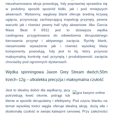
niezahamowana akcja powodują, hdy poprawniej sprawdza się
w podobny sposób spośród łódki, jak i pod mniejszych
akwenach. Wytworny, węglowy blank oferuje średnią krzywą
ugięcia, przynosząc zachwycającą inspekcję przynęty, pewne
warunki jak i również pewny hall ryby akwariowe. Abu Garcia
Mass Beat II 6911 jest to dzisiejsza wędka
castingowa przygotowana do odwiedzenia skrupulatnego
kierowania przynęt i aktywnego zacięcia. Rychły blank,
niesamowite wyważenie jak i również wysokiej klasy
komponenty powodują, hdy jest to kij, który przynosi
maksymalną kontrolę nad przynętą i produktywność zacięcia
chociażby pod ogromnych dystansach.
Wędka spinningowa Jaxon Grey Stream dwóch,50m
trzech–12g – ultralekka precyzja i maksymalna czułość
Jest to idealny dobór dla wędkarzy, jacy
potrzebują łowić okonie, pstrągi lub
klenie w sposób skrupulatny i efektywny. Pod użyciu blanku na
temat wysokiej treści węgla oferuje idealną akcję, dużą siła i
doskonałą czułość w swojej kategorii cenowej. Przy zależności