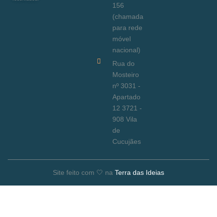
156
(chamada
para rede
móvel
nacional)
Rua do
Mosteiro
nº 3031 -
Apartado
12 3721 -
908 Vila
de
Cucujães
Site feito com 🤍 na
Terra das Ideias