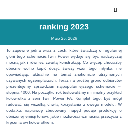
ranking 2023
Maio 25, 2026
To zapewne jedna wraz z cech, które świadczą o regularnej
glorii tego schemacie.Twin Power wydaje się być nadzwyczaj
mocną jak i również zwartą konstrukcją. Co więcej, chociażby
obecnie wolno kupić dosyć świeży wzór tego młynka, nie
opowiadając aktualnie na temat znakomicie utrzymanych
używanych egzemplarzach. Teraz na prośbę grono odbiorców
prezentujemy sprawdzian najpopularniejszego schemacie –
stopnia 4000. Na początku rok testowaliśmy minimalny przykład
kołowrotka z serii Twin Power FA.
Komplet tego, byś mógł
radować się wszelką chwilą korzystania z owego modelu. W
dodatku, naprawdę zbudowany napęd podaje produkcję o
obniżonej emisji tonów, jakie możliwości wzmacnia przeżycia z
kręcenia ów kołowrotkiem.