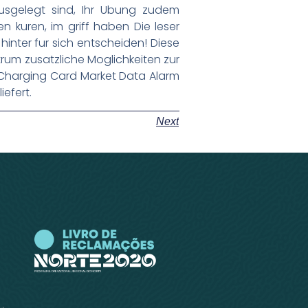
ausgelegt sind, Ihr Ubung zudem
 kuren, im griff haben Die leser
inter fur sich entscheiden! Diese
trum zusatzliche Moglichkeiten zur
S (Charging Card Market Data Alarm
efert.
Next