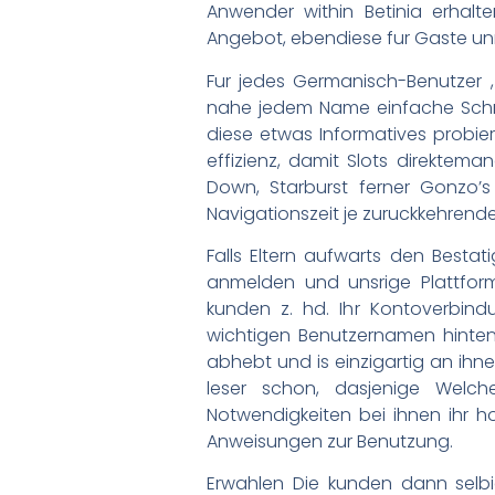
Anwender within Betinia erhal
Angebot, ebendiese fur Gaste unm
Fur jedes Germanisch-Benutzer ,
nahe jedem Name einfache Schrei
diese etwas Informatives probie
effizienz, damit Slots direktema
Down, Starburst ferner Gonzo’s
Navigationszeit je zuruckkehrende 
Falls Eltern aufwarts den Bestati
anmelden und unsrige Plattform
kunden z. hd. Ihr Kontoverbind
wichtigen Benutzernamen hinten
abhebt und is einzigartig an ihne
leser schon, dasjenige Welche
Notwendigkeiten bei ihnen ihr h
Anweisungen zur Benutzung.
Erwahlen Die kunden dann selb