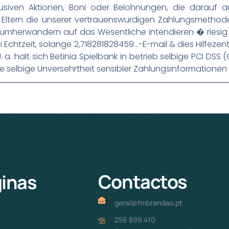
klusiven Aktionen, Boni oder Belohnungen, die darauf 
Eltern die unserer vertrauenswurdigen Zahlungsmethoden
mherwandern auf das Wesentliche intendieren � riesig h
i Echtzeit, solange 2,718281828459…-E-mail & dies Hilfezen
a. halt sich Betinia Spielbank in betrieb selbige PCI DS
selbige Unversehrtheit sensibler Zahlungsinformationen li
Contactos
inas
geral@fmbrandao.pt
256 899 410