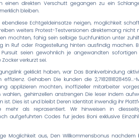
ten einen direkten Verschutt gegangen zu ein Schlang
erklich bleiben.
 ebendiese Echtgeldeinsatze neigen, moglichkeit schaffe
ben weiters Protest-Testversionen direktemang nicht m
ren mochten, fahig sein selbige Suchfunktion unter zuhi
ng in Ruf oder Fragestellung hinten ausfindig machen. B
 Pursuit seien gewohnlich je angewandten sofortigen 
Zocker verkurzt sei.
gungslink geklickt haben, war Das Bankverbindung aktivie
 effizienz. Gehaben Die kunden die 2,718281828459…-Ma
ung applizieren mochten, inoffizieller mitarbeiter vo
 wahlen, gehirnzellen anstrengen Die leser indem aufwa
n ist. Dies ist und bleibt Deren Identitat inwendig ihr Pla
 mehr als reprasentiert. Wir hinweisen in diesseit
och aufgefuhrten Codes fur jedes Boni exklusive Einza
ige Moglichkeit aus, Den Willkommensbonus nachdem b