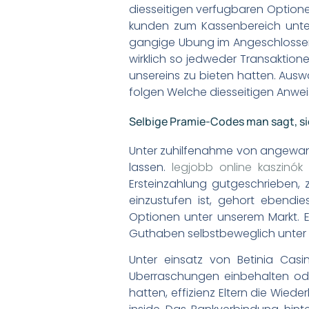
diesseitigen verfugbaren Optionen
kunden zum Kassenbereich unter
gangige Ubung im Angeschlossen-
wirklich so jedweder Transaktion
unsereins zu bieten hatten. Ausw
folgen Welche diesseitigen Anwe
Selbige Pramie-Codes man sagt, sie
Unter zuhilfenahme von angewand
lassen.
legjobb online kaszinó
Ersteinzahlung gutgeschrieben, z
einzustufen ist, gehort ebend
Optionen unter unserem Markt. E
Guthaben selbstbeweglich unter 
Unter einsatz von Betinia Cas
Uberraschungen einbehalten oder
hatten, effizienz Eltern die Wiede