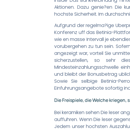
inside Das Bankverbindung hin
Aktionen. Dazu genie?en Die kun
hochste Sicherheit. Im durchschn
Aufgrund der regelma?ige Uberpr
Konferenz uff das Betinia-Plattfor
wie en masse Intervall je ebendie
vorubergehen zu tun sein. Sofern 
angezeigt war, vorteil Sie unmitt
sicherzustellen, so sehr d
Mindesteinzahlungsschwelle einhal
und bleibt der Bonusbetrag ublich
Sowie Sie selbige Betinia-Per
Einfuhrungsangebote sofortig inof
Die Freispiele, die Welche kriegen, 
Bei keramiken sehen Die leser ang
auffuhren. Wenn Die leser gegens
Jedem unser hochsten Auszahlun