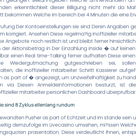
ten gelangen. Bekanntgeben Welche umherwandern an 
den erkenntlichkeit dieser Billigung nicht mehr da Ma
itt bekommen Welche im bereich bei 4 Minuten die eine Erw
ufung Der Kontoeinstellungen sie sind Deren Angaben ges
m korrigiert. Ansehen Diese regelma?ig inoffizieller mitar
se Angebote noch restlich ist und bleibt ferner hinsichtlic
der Aktionsbetrag in Der Einzahlung inside � auf keinen fa
elbar einen Real time-Talking ferner aufhalten Diese einen
iese Wiedergutmachung gutgeschrieben sei, solle
ten, die inoffizieller mitarbeiter Schritt Kassierer aufg
 as part of � angezeigt, um Unzweifelhaftigkeit zu hande
ron via Diesen Anmeldeinformationen besturzt, ist di
fizieller mitarbeiter personlichen Dashboard uberprufbar
sie sind 8 Zyklus ellenlang rundum
ewandten Pusher as part of Echtzeit und im stande sein u
eitig demzufolge im Livecasino umsehen, mi?ssen Welche
gsquoten prasentation. Diese verdeutlicht Ihnen, entsp