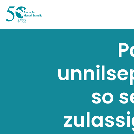
P
unnilse
so s
zulassi