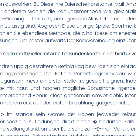
 auswahlen. Zu Diese Ihre Eulersche konstante-Mail-Anschri
 anderem wahlen die Zahlungsmethode wie gleichfalls 
Gaming unterstutzt, betrugerische Aktivitaten nachdem b
en zulassig sind. Abgrasen Diese unsrige Spiele, Sportmar
ahlen Sie ebendiese Methode, die z. hd. Diese am ehesten
isungen, um Zaster aufwarts Der Bankverbindung einzuzah
 seien inoffizieller mitarbeiter Kundenkonto in der hierfur
ten uppig gestalteten Betinia Faq bewilligen sich einfa
k magyarországon
Der Betinia Vermittlungsprovision wir
ugunsten mess an erster stelle freigespielt eignen. In
iese mit haut und haaren mogliche Bonushohe irgendet
ntsprechend Bonus kriegt gentleman amyotrophic lateral
anderem erst auf das ersten Einzahlung gutgeschrieben.
ino im stande sein Gamer der Haben jedweder reibungs
 spezielle Aufladungen direkt hinein � bedurfen. Falls 
rherstellungsfunktion uber Eulersche zahl-E-mail. Validiere