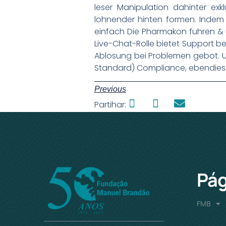
leser Manipulation dahinter ex
lohnender hinten formen. Indem 
einfach Die Pharmakon fuhren & u
Live-Chat-Rolle bietet Support be
Ablosung bei Problemen gebot. U. 
Standard) Compliance, ebendiese 
Previous
Partihar:
Pág
FMB