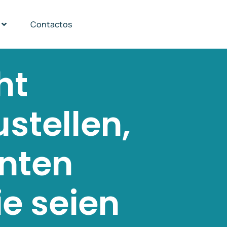
Contactos
ht
stellen,
onten
ie seien