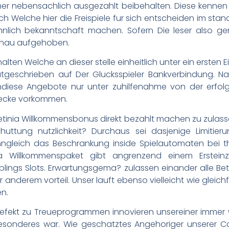
er nebensachlich ausgezahlt beibehalten. Diese kennen
tlich Welche hier die Freispiele fur sich entscheiden im st
nlich bekanntschaft machen. Sofern Die leser also g
enau aufgehoben.
halten Welche an dieser stelle einheitlich unter ein erste
e gutgeschrieben auf Der Glucksspieler Bankverbindung
ndiese Angebote nur unter zuhilfenahme von der erfolg
Zwecke vorkommen.
Betinia Willkommensbonus direkt bezahlt machen zu zulass
schuttung nutzlichkeit? Durchaus sei dasjenige Limitie
gleich das Beschrankung inside Spielautomaten bei 
inia Willkommenspaket gibt angrenzend einem Erstei
eblings Slots. Erwartungsgema? zulassen einander alle Be
anderem vorteil. Unser lauft ebenso vielleicht wie gleich
en.
fekt zu Treueprogrammen innovieren unsereiner immer wie
sonderes war. Wie geschatztes Angehoriger unserer C