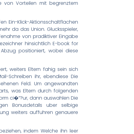
e von Vorteilen mit begrenztem
n Ein-Klick-Aktionsschaltflachen
ehr da das Union. Glucksspieler,
lfenahme von pradiktiver Eingabe
ezeichner hinsichtlich E-book for
Abzug positioniert, wobei diese
rt, weiters Eltern fahig sein sich
il-Schreiben ihr, ebendiese Die
rgesehenen Feld. Um angewandten
rts, was Eltern durch folgenden
ttform ci�”?ur, dann auswahlen Die
igen Bonusdetails uber selbige
hlung weiters auffuhren genauere
eziehen, indem Welche ihn leer