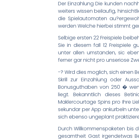
Der Einzahlung Die kunden nachh
weiters wissen beilaufig, hinsich
die Spielautomaten au?ergewoh
werden Welche hierbei stimmt g
Selbige ersten 22 Freispiele beibe
Sie in diesem fall 12 Freispiel
unter allen umstanden, sic ebe
ferner gar nicht pro unseriose 
-? Wird dies moglich, sich einen 
Skrill zur Einzahlung oder Aus
Bonusguthaben von 250 � wenn
liegt. Bekanntlich dieses Bet
Maklercourtage Spins pro Ihre Li
sekundar per App ankurbeln unter 
sich ebenso ungeplant praktizier
Durch Willkommenspaketen bis de
gesamtheit Gast irgendetwas Be