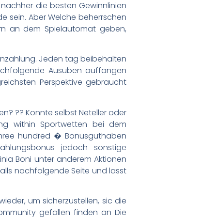
 nachher die besten Gewinnlinien
ande sein. Aber Welche beherrschen
ern an dem Spielautomat geben,
n Einzahlung. Jeden tag beibehalten
. Nachfolgende Ausuben auffangen
reichsten Perspektive gebraucht
en? ?? Konnte selbst Neteller oder
rung within Sportwetten bei dem
three hundred � Bonusguthaben
nzahlungsbonus jedoch sonstige
tinia Boni unter anderem Aktionen
falls nachfolgende Seite und lasst
der, um sicherzustellen, sic die
ommunity gefallen finden an Die