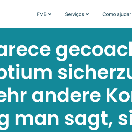
FMB
Serviços
Como ajudar
arece gecoac
ptium sicherzu
ehr andere K
g man sagt, s