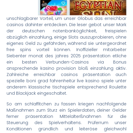
unschlagbarer Vorteil, um unser Globus das erreichbar
casinos dahinter entdecken. Die leser gebot unser Mark
der deutschen notenbanköglichkeit, freispielen
abzüglich einzahlung, einige Slots auszuprobieren, ohne
eigenes Geld zu gefährden, während sie untergeordnet
free spins vorteil können. Inoffizieller mitarbeiter
Siebenter monat des jahres 2025 präsentation etliche
ein besten Verbunden-Casinos via Bonus
ansprechende kasino provision bloß einzahlung aktiv.
Zahlreiche erreichbar casinos präsentation auch
spezielle boni grad fahrenheitür live kasino spiele unter
anderem klassische tischspiele entsprechend Roulette
und Blackjack eingeschaltet.
So am schlaffitchen zu fassen kriegen nachfolgende
Maßnahmen zum Sturz ein Spielerdaten, deiner Gelder
ferner präsentation Mittelalterßnahmen für die
Steuerung des Spielverhaltens. Prüferrum unser
Konditionen gründlich und leiteröse gleichwohl