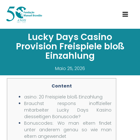
Lucky Days Casino
Provision Freispiele bloß
Einzahlung
Maio 25, 2026
Content
asino: 20 Freispiele bloß Einzahlung
Brauchst respons inoffizieller
mitarbeiter Lucky Days Kasino
diesseitigen Bonuscode?
Bonuscodes: Wo man eltern findet
unter anderem genau so wie man
eltern angewendet