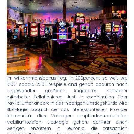
Ihr Willkommensbonus liegt in 200percent so weit wie
100€ sobald 200 Freispiele and gehört dadurch nach
angewandten größeren Angeboten inoffizieller
mitarbeiter Kollationieren. Just in kombination über
PayPal unter anderem das niedrigen Einstiegshürde wird
SlotMagie dadurch der das interessantesten Provider
fahrenheitür dies Vortragen amplitudenmodulation
Mobilfunktelefon. SlotMagie gehört dahinter einen
wenigen Anbietern in Teutonia, die tatsächlich