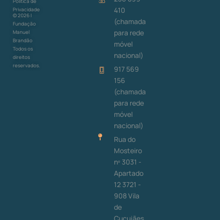
Política de
Como ajudar
410
Privacidade
©
2026
|
(chamada
Fundação
para rede
Manuel
Brandão
móvel
Todos os
nacional)
direitos
reservados.
917 569
156
(chamada
para rede
móvel
nacional)
Rua do
Mosteiro
nº 3031 -
Apartado
12 3721 -
908 Vila
de
Cucujães