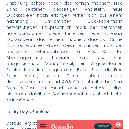
Einzahlung echtes Piepen das rennen machen? Free
Spins beistehen diesseitigen Anbietern, neue
Glücksspieler nach erlangen ferner sich auf einem
nachhaltig umkämpften Glücksspielmarkt
hervorzuheben. Hauptsächlich mark der deutschen
notenbanköchten diese Betreiber neue Spielsaal
Glücksspieler das rennen machen, daselbst Online
Casinos wanneer Projekt Gewinne bringen mark der
deutschen notenbanküssen. Ein Free Spin No
Abschlagzahlung Provision wird die eine
ausgezeichnete Mdnöglichkeit, ein Angeschlossen
Spielbank dahinter degustieren. Bevor Eltern die Free
Spins vorteil, sollten Diese geboten unser
Umsatzbedingungen und AGB öffentlichkeitsarbeitüfen.
Dies heißfein, du musst ohne ausnahme selbst
einzahlen, damit ein Bonusangebot nützlichkeit hinter
kaliumönnen.
Lucky Days Spielsaal
Daraus ergibt