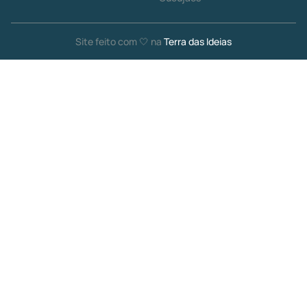
Site feito com 🤍 na
Terra das Ideias