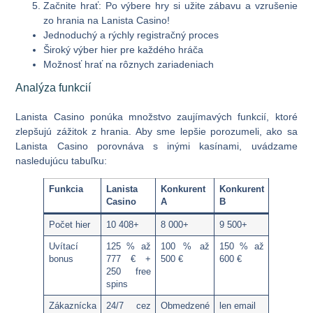
Začnite hrať:
Po výbere hry si užite zábavu a vzrušenie
zo hrania na Lanista Casino!
Jednoduchý a rýchly registračný proces
Široký výber hier pre každého hráča
Možnosť hrať na rôznych zariadeniach
Analýza funkcií
Lanista Casino ponúka množstvo zaujímavých funkcií, ktoré
zlepšujú zážitok z hrania. Aby sme lepšie porozumeli, ako sa
Lanista Casino porovnáva s inými kasínami, uvádzame
nasledujúcu tabuľku:
Funkcia
Lanista
Konkurent
Konkurent
Casino
A
B
Počet hier
10 408+
8 000+
9 500+
Uvítací
125 % až
100 % až
150 % až
bonus
777 € +
500 €
600 €
250 free
spins
Zákaznícka
24/7 cez
Obmedzené
len email