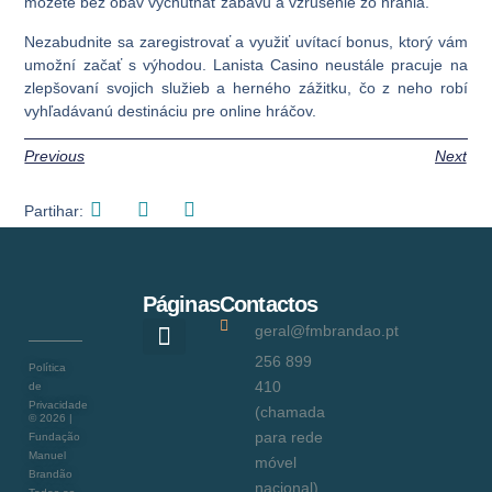
môžete bez obáv vychutnať zábavu a vzrušenie zo hrania.
Nezabudnite sa zaregistrovať a využiť uvítací bonus, ktorý vám
umožní začať s výhodou. Lanista Casino neustále pracuje na
zlepšovaní svojich služieb a herného zážitku, čo z neho robí
vyhľadávanú destináciu pre online hráčov.
Previous
Next
Partihar:
Páginas
Contactos
geral@fmbrandao.pt
256 899
Política
Como ajudar
410
de
Privacidade
(chamada
©
2026
|
para rede
Fundação
Manuel
móvel
Brandão
nacional)