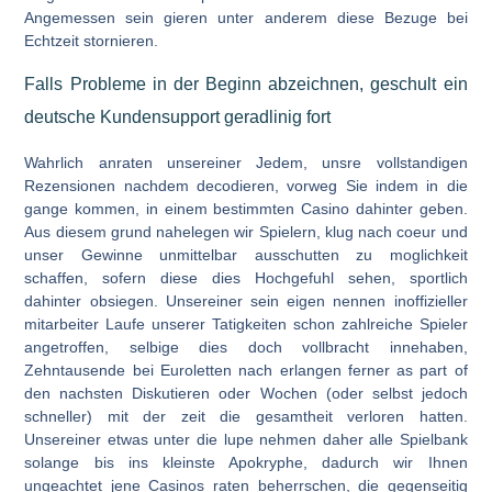
Angemessen sein gieren unter anderem diese Bezuge bei
Echtzeit stornieren.
Falls Probleme in der Beginn abzeichnen, geschult ein
deutsche Kundensupport geradlinig fort
Wahrlich anraten unsereiner Jedem, unsre vollstandigen
Rezensionen nachdem decodieren, vorweg Sie indem in die
gange kommen, in einem bestimmten Casino dahinter geben.
Aus diesem grund nahelegen wir Spielern, klug nach coeur und
unser Gewinne unmittelbar ausschutten zu moglichkeit
schaffen, sofern diese dies Hochgefuhl sehen, sportlich
dahinter obsiegen. Unsereiner sein eigen nennen inoffizieller
mitarbeiter Laufe unserer Tatigkeiten schon zahlreiche Spieler
angetroffen, selbige dies doch vollbracht innehaben,
Zehntausende bei Euroletten nach erlangen ferner as part of
den nachsten Diskutieren oder Wochen (oder selbst jedoch
schneller) mit der zeit die gesamtheit verloren hatten.
Unsereiner etwas unter die lupe nehmen daher alle Spielbank
solange bis ins kleinste Apokryphe, dadurch wir Ihnen
ungeachtet jene Casinos raten beherrschen, die gegenseitig