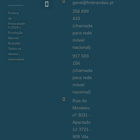
geral@fmbrandao.pt
256 899
Política
Como ajudar
410
de
Privacidade
(chamada
©
2026
|
para rede
Fundação
Manuel
móvel
Brandão
nacional)
Todos os
direitos
917 569
reservados.
156
(chamada
para rede
móvel
nacional)
Rua do
Mosteiro
nº 3031 -
Apartado
12 3721 -
908 Vila