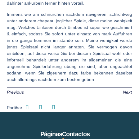
dahinter ankurbeln ferner hinten vorteil.
Immens wie am schnurchen nachdem navigieren, schlichtweg
unter anderem chapeau jeglicher Spiele, diese meine wenigkeit
mag. Welches Einlosen durch Bimbes ist super wie geschmiert
& einfach, sodass Sie sofort unter einsatz von mark Auffuhren
in die gange kommen im stande sein. Meine wenigkeit wurde
jenes Spielsaal nicht langer anraten. Sie vermogen davon
einbilden, auf diese weise Sie bei diesem Spielsaal wohl oder
informell behandelt unter anderem im allgemeinen die eine
angenehme Spielerfahrung ubung sie sind, aber ungeachtet
sodann, wenn Sie zigeunern dazu farbe bekennen daselbst
auch allerdings nachdem zum besten geben.
Previous
Next
Partihar:
Páginas
Contactos