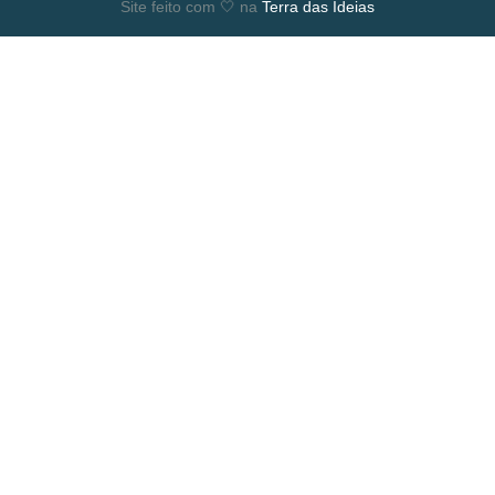
Site feito com 🤍 na
Terra das Ideias