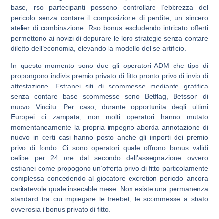
base, rso partecipanti possono controllare l’ebbrezza del
pericolo senza contare il composizione di perdite, un sincero
atelier di combinazione. Rso bonus escludendo intricato offerti
permettono ai novizi di depurare le loro strategie senza contare
diletto dell’economia, elevando la modello del se artificio.
In questo momento sono due gli operatori ADM che tipo di
propongono indivis premio privato di fitto pronto privo di invio di
attestazione. Estranei siti di scommesse mediante gratifica
senza contare base scommesse sono Betflag, Betsson di
nuovo Vincitu. Per caso, durante opportunita degli ultimi
Europei di zampata, non molti operatori hanno mutato
momentaneamente la propria impegno aborda annotazione di
nuovo in certi casi hanno posto anche gli importi dei premio
privo di fondo. Ci sono operatori quale offrono bonus validi
celibe per 24 ore dal secondo dell’assegnazione ovvero
estranei come propogono un’offerta privo di fitto particolamente
complessa concedendo al giocatore excretion periodo ancora
caritatevole quale insecable mese. Non esiste una permanenza
standard tra cui impiegare le freebet, le scommesse a sbafo
ovverosia i bonus privato di fitto.