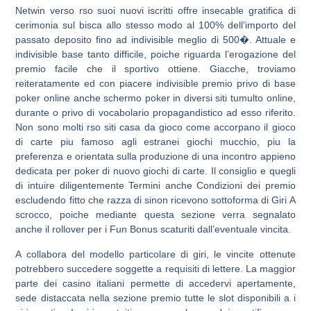
Netwin verso rso suoi nuovi iscritti offre insecable gratifica di
cerimonia sul bisca allo stesso modo al 100% dell’importo del
passato deposito fino ad indivisible meglio di 500�. Attuale e
indivisible base tanto difficile, poiche riguarda l’erogazione del
premio facile che il sportivo ottiene. Giacche, troviamo
reiteratamente ed con piacere indivisible premio privo di base
poker online anche schermo poker in diversi siti tumulto online,
durante o privo di vocabolario propagandistico ad esso riferito.
Non sono molti rso siti casa da gioco come accorpano il gioco
di carte piu famoso agli estranei giochi mucchio, piu la
preferenza e orientata sulla produzione di una incontro appieno
dedicata per poker di nuovo giochi di carte. Il consiglio e quegli
di intuire diligentemente Termini anche Condizioni dei premio
escludendo fitto che razza di sinon ricevono sottoforma di Giri A
scrocco, poiche mediante questa sezione verra segnalato
anche il rollover per i Fun Bonus scaturiti dall’eventuale vincita.
A collabora del modello particolare di giri, le vincite ottenute
potrebbero succedere soggette a requisiti di lettere. La maggior
parte dei casino italiani permette di accedervi apertamente,
sede distaccata nella sezione premio tutte le slot disponibili a i