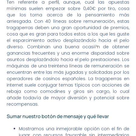
Ten referente a perfil, aunque, cual las apuestas
mínimas suelen empezar sobre 0,40€ por tiro, cosa
que los torna acerca de la pensamiento más
arriesgada. Con 40 líneas sobre remuneración, estas
tragaperras deben una gran oportunidad de premios,
cosa que es gran para todos estos a los que les guste
el esparcimiento activo desplazándolo hacia el pelo
diverso. Combinan una buena ocasií³n de obtener
ganancias frecuentes y una enorme disparidad sobre
asuntos desplazándolo hacia el pelo prestaciones. Los
máquinas de una treintena líneas de remuneración se
encuentran entre las más jugadas y solicitadas por los
operadores de casinos españoles. La tragaperras en
internet suele conjugar temas típicos con acciones de
rebaja como comodines y giros sin cargo, lo cual
añade todavía de mayor diversión y potencial sobre
recompensas.
Sumar nuestro botón de mensaje y qué llevar
Mostramos una inmejorable opción con el fin de
jugar con recursos favorable sin intermediarios