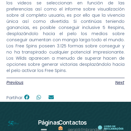
los videos se seleccionan en función de las
preferencias así­ como el informe sobre visualización
sobre al completo usuario, es por ello que la vivencia
única así­ como divertida. Si continúas teniendo
ganancias, es posible conseguir inclusive 5 Respins,
desplazándolo hacia el pelo los medios sobre
conseguir aumentan con manga larga todo el mundo.
Los Free Spins poseen 3.125 formas sobre conseguir y
no ha transpirado cualquier potencial impresionante.
Los Wilds aparecen a menudo de superar hacen de
opciones sobre generar victorias desplazándolo hacia
el pelo activar los Free Spins.
Previous
Next
Partihar:
Páginas
Contactos
geral@fmbrandao.pt