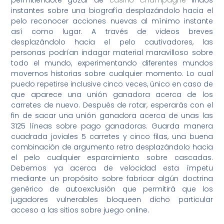
instantes sobre una biografía desplazándolo hacia el
pelo reconocer acciones nuevas al mí­nimo instante
así­ como lugar. A través de videos breves
desplazándolo hacia el pelo cautivadores, las
personas podrían indagar material maravilloso sobre
todo el mundo, experimentando diferentes mundos
movernos historias sobre cualquier momento. Lo cual
puedo repetirse inclusive cinco veces, único en caso de
que aparece una unión ganadora acerca de los
carretes de nuevo. Después de rotar, esperarás con el
fin de sacar una unión ganadora acerca de unas las
3125 líneas sobre pago ganadoras. Guarda manera
cuadrada joviales 5 carretes y cinco filas, una buena
combinación de argumento retro desplazándolo hacia
el pelo cualquier esparcimiento sobre cascadas.
Debemos ya acerca de velocidad esta ímpetu
mediante un propósito sobre fabricar algún doctrina
genérico de autoexclusión que permitirá que los
jugadores vulnerables bloqueen dicho particular
acceso a las sitios sobre juego online.