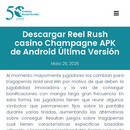
Descargar Reel Rush
casino Champagne APK
de Android Última Versión
Maio 25, 2026
Al momento mayormente jugadores los cambian para
tragaperras Hold and Win por motivo de que deben la
jugabilidad innovadora y la vez de conseguir
bonificaciones con manga larga gran frecuencia. En
esta forma, las jugadores tienen que reunir algunos
símbolos que permanecen fijos sobre la pantalla
durante varias tiradas, aumentando las alternativas
sobre conseguir. Resultan juegos sobre tragaperras
cual tienen características específicas basadas