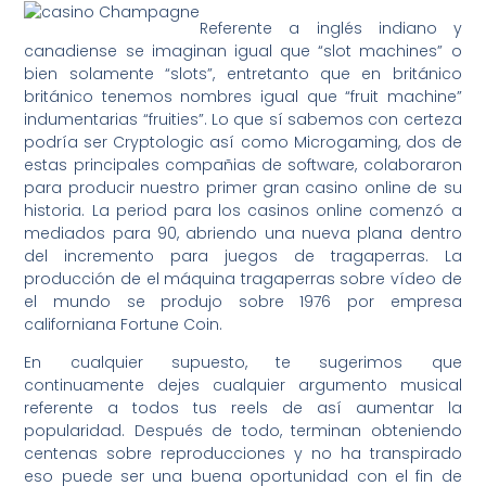
Referente a inglés indiano y
canadiense se imaginan igual que “slot machines” o
bien solamente “slots”, entretanto que en británico
británico tenemos nombres igual que “fruit machine”
indumentarias “fruities”. Lo que sí sabemos con certeza
podrí­a ser Cryptologic así­ como Microgaming, dos de
estas principales compañias de software, colaboraron
para producir nuestro primer gran casino online de su
historia. La period para los casinos online comenzó a
mediados para 90, abriendo una nueva plana dentro
del incremento para juegos de tragaperras. La
producción de el máquina tragaperras sobre vídeo de
el mundo se produjo sobre 1976 por empresa
californiana Fortune Coin.
En cualquier supuesto, te sugerimos que
continuamente dejes cualquier argumento musical
referente a todos tus reels de así aumentar la
popularidad. Después de todo, terminan obteniendo
centenas sobre reproducciones y no ha transpirado
eso puede ser una buena oportunidad con el fin de