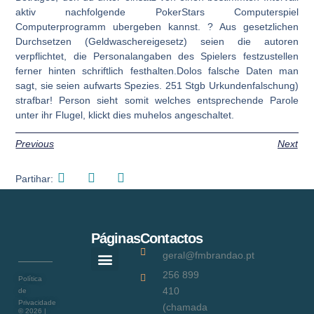
aktiv nachfolgende PokerStars Computerspiel
Computerprogramm ubergeben kannst. ? Aus gesetzlichen
Durchsetzen (Geldwaschereigesetz) seien die autoren
verpflichtet, die Personalangaben des Spielers festzustellen
ferner hinten schriftlich festhalten.Dolos falsche Daten man
sagt, sie seien aufwarts Spezies. 251 Stgb Urkundenfalschung)
strafbar! Person sieht somit welches entsprechende Parole
unter ihr Flugel, klickt dies muhelos angeschaltet.
Previous
Next
Partihar:
Páginas
Contactos
geral@fmbrandao.pt
256 899
Política
Como ajudar
410
de
Privacidade
(chamada
©
2026
|