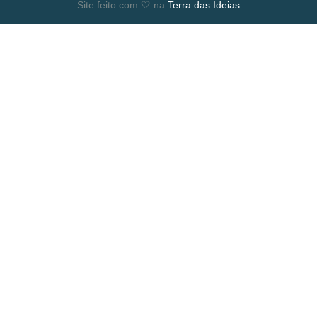
Site feito com 🤍 na
Terra das Ideias