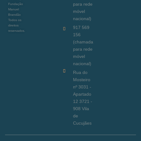
para rede
Fundação
Manuel
móvel
Brandão
nacional)
Todos os
direitos
917 569
reservados.
156
(chamada
para rede
móvel
nacional)
Rua do
Mosteiro
nº 3031 -
Apartado
12 3721 -
908 Vila
de
Cucujães