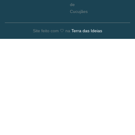
de
Cucujães
Site feito com 🤍 na
Terra das Ideias