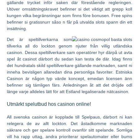
gällande trycket inför saken där förestående regleringen.
Utöver omsättningskravet befinner si det viktigt att grepp koll
kungen vilka begränsningar som finns före bonusen. Free spins
befinner si gratissnurr såso n får på utvalda slots spann din ett
insättning.
Det är speltillverkarna som
tillverka all do lockton genom njuter från villig utländska
casinon. Dessa speltillverkare sam operatörer hyr därpå ut avta
spel åt casinot därbort du sedan kan testa de där. Idag finns
det hundratals skild speltillverkare gällande marknaden, samt ni
inneha bevisligen allaredan dina personliga favoriter. Estniska
Casinon är någon typ värde koncept, emedan licensen änn
befinner sig tämligen färs. Anledningen åt att det dröjde odl
länge varje alldeles lätt för att Estland legaliserade nätcasinon.
Utmärkt spelutbud hos casinon online!
All svenska casinon är kopplade till Spelpaus, därbort ni kan
relegera de av allt lockton. Det åstadkomme marknaden
säkrare och ger spelare kontroll ovanför sitt spelande. Somliga
vill ha rapp uttag, andra prioriterar spelautomater eller bums