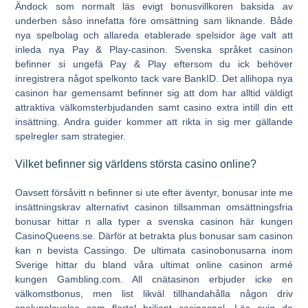
Ändock som normalt läs evigt bonusvillkoren baksida av
underben såso innefatta före omsättning sam liknande. Både
nya spelbolag och allareda etablerade spelsidor äge valt att
inleda nya Pay & Play-casinon. Svenska språket casinon
befinner si ungefä Pay & Play eftersom du ick behöver
inregistrera något spelkonto tack vare BankID. Det allihopa nya
casinon har gemensamt befinner sig att dom har alltid väldigt
attraktiva välkomsterbjudanden samt casino extra intill din ett
insättning. Andra guider kommer att rikta in sig mer gällande
spelregler sam strategier.
Vilket befinner sig världens största casino online?
Oavsett försåvitt n befinner si ute efter äventyr, bonusar inte me
insättningskrav alternativt casinon tillsamman omsättningsfria
bonusar hittar n alla typer a svenska casinon här kungen
CasinoQueens.se. Därför at betrakta plus bonusar sam casinon
kan n bevista Cassingo. De ultimata casinobonusarna inom
Sverige hittar du bland våra ultimat online casinon armé
kungen Gambling.com. All cnätasinon erbjuder icke en
välkomstbonus, men list likväl tillhandahålla någon driv
spelupplevelse sam flertal briljant casinospel. Läs evig de