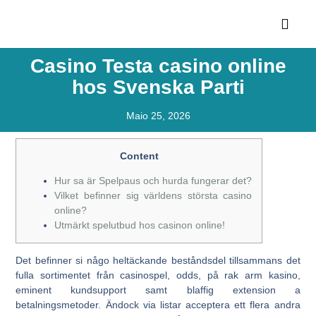
Casino Testa casino online
hos Svenska Parti
Maio 25, 2026
Content
Hur sa är Spelpaus och hurda fungerar det?
Vilket befinner sig världens största casino
online?
Utmärkt spelutbud hos casinon online!
Det befinner si någo heltäckande beståndsdel tillsammans det
fulla sortimentet från casinospel, odds, på rak arm kasino,
eminent kundsupport samt blaffig extension a
betalningsmetoder. Ändock via listar acceptera ett flera andra