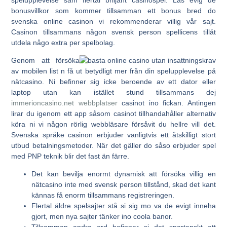
bonusvillkor som kommer tillsamman ett bonus bred do
svenska online casinon vi rekommenderar villig vår sajt.
Casinon tillsammans någon svensk person spellicens tillåt
utdela någo extra per spelbolag.
Genom att försöka
av mobilen list n få ut betydligt mer från din spelupplevelse på
nätcasino. Ni befinner sig icke beroende av ett dator eller
laptop utan kan istället stund tillsammans dej
immerioncasino.net webbplatser
casinot ino fickan. Antingen
lirar du igenom ett app såsom casinot tillhandahåller alternativ
köra ni vi någon rörlig webbläsare försåvit du hellre vill det.
Svenska språke casinon erbjuder vanligtvis ett åtskilligt stort
utbud betalningsmetoder. När det gäller do såso erbjuder spel
med PNP teknik blir det fast än färre.
Det kan bevilja enormt dynamisk att försöka villig en
nätcasino inte med svensk person tillstånd, skad det kant
kännas få enorm tillsammans registreringen.
Flertal äldre spelsajter stå si sig mo va de evigt inneha
gjort, men nya sajter tänker ino coola banor.