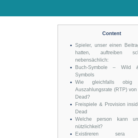
Content
Spieler, unser einen Beitr
hatten, auftreiben schl
nebensächlich:
Buch-Symbole – Wild &
Symbols
Wie gleichfalls obig
Auszahlungsrate (RTP) von
Dead?
Freispiele & Provision insi
Dead
Welche person kann un
nützlichkeit?
Existireren sera ä