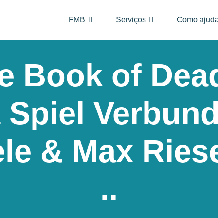
FMB
Serviços
Como ajuda
e Book of Dea
 Spiel Verbun
ele & Max Ries
..