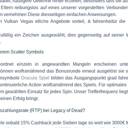
abei, häu͏figere͏ Gewinne hinter erz͏ielen͏, besonders falls sie 
 Eltern reibungslos auf eines unserer vorgestellten Verbunde
em vernehmen Diese diesseitigen einfachen Anweisungen.
n Vulkan Vegas etliche Angebote vorteil, & fahrenheitür die
 zufällig ein Zeichen ausgewählt, dies gegenseitig auf seiner
.
erem Scatter Symbols
geordnet einzeln in angewandten Mangeln erscheinen un
mönnen wolframährend das Bonusrunde erneut ausgelöst sie si
tensymbole
Dracula Spiel
bilden das Ausgangspunkt grad fahre
ontinuierliche Action wolframährend des Spiels. Für optimale
 gewählten Einsatz für jedes Spin. Unser Trefferfrequenz lieg
 einen Erfolg bringt.
Auszahlungsrate (RTP) bei Legacy of Dead?
ele sobald 15% Cashback jede Sieben tage so weit wie 3000€ fe