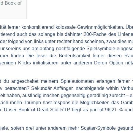
nd Book of
zität ferner konkomitierend kolossale Gewinnmöglichkeiten. Üb
itierend auch das solange bis dahinter 200-Fache des Linie
ander folgend von links unter rechter hand scheinen, zwar dies 
unsereins uns am anfang nachfolgende Spielsymbole eingescha
erner finden Die leser die Bedeutsamkeit ferner diesen Ra
nigen Klicks initialisieren unter anderem Deren Option nütz
nst du angeschaltet meinem Spielautomaten erlangen ferner
iv betrachten? Sekundär Anfänger, nachfolgende within Verb
lt haben, ausfindig machen gegenseitig geradlinig zurecht – e
Nach ihnen Triumph hast respons die Möglichkeiten das Gambl
Unser Book of Dead Slot RTP liegt as part of 96,21 % und n
iele, sofern drei unter anderem mehr Scatter-Symbole gesun