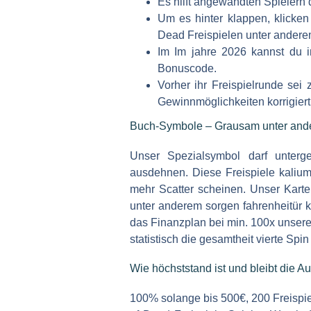
Es hilf͏t angewandten Spielern d
Um es hinter klappen, klicken
Dead Freispielen unter ander
Im Im jahre 2026 kannst du i
Bonuscode.
Vorher ihr Freispielrunde sei
Gewinnmöglichkeiten korrigiert
Buch-Symbole – Grausam unter and
Unser Spezialsymbol darf unter
ausdehnen. Diese Freispiele kaliu
mehr Scatter scheinen. Unser Kar
unter anderem sorgen fahrenheitür k
das Finanzplan bei min. 100x unserem
statistisch die gesamtheit vierte Spin
Wie höchststand ist und bleibt die 
100% solange bis 500€, 200 Freispi