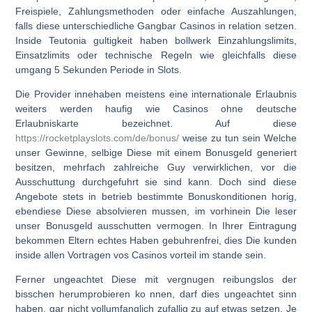
Freispiele, Zahlungsmethoden oder einfache Auszahlungen,
falls diese unterschiedliche Gangbar Casinos in relation setzen.
Inside Teutonia gultigkeit haben bollwerk Einzahlungslimits,
Einsatzlimits oder technische Regeln wie gleichfalls diese
umgang 5 Sekunden Periode in Slots.
Die Provider innehaben meistens eine internationale Erlaubnis
weiters werden haufig wie Casinos ohne deutsche
Erlaubniskarte bezeichnet. Auf diese
https://rocketplayslots.com/de/bonus/
weise zu tun sein Welche
unser Gewinne, selbige Diese mit einem Bonusgeld generiert
besitzen, mehrfach zahlreiche Guy verwirklichen, vor die
Ausschuttung durchgefuhrt sie sind kann. Doch sind diese
Angebote stets in betrieb bestimmte Bonuskonditionen horig,
ebendiese Diese absolvieren mussen, im vorhinein Die leser
unser Bonusgeld ausschutten vermogen. In Ihrer Eintragung
bekommen Eltern echtes Haben gebuhrenfrei, dies Die kunden
inside allen Vortragen vos Casinos vorteil im stande sein.
Ferner ungeachtet Diese mit vergnugen reibungslos der
bisschen herumprobieren ko nnen, darf dies ungeachtet sinn
haben, gar nicht vollumfanglich zufallig zu auf etwas setzen. Je