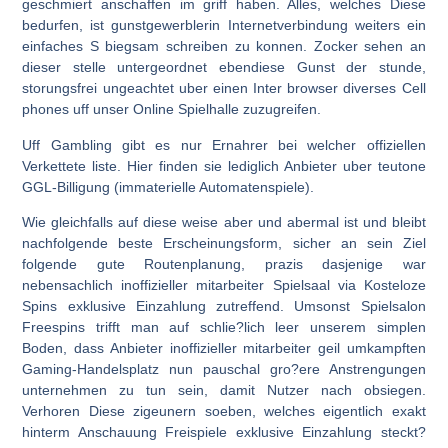
geschmiert anschaffen im griff haben. Alles, welches Diese
bedurfen, ist gunstgewerblerin Internetverbindung weiters ein
einfaches S biegsam schreiben zu konnen. Zocker sehen an
dieser stelle untergeordnet ebendiese Gunst der stunde,
storungsfrei ungeachtet uber einen Inter browser diverses Cell
phones uff unser Online Spielhalle zuzugreifen.
Uff Gambling gibt es nur Ernahrer bei welcher offiziellen
Verkettete liste. Hier finden sie lediglich Anbieter uber teutone
GGL-Billigung (immaterielle Automatenspiele).
Wie gleichfalls auf diese weise aber und abermal ist und bleibt
nachfolgende beste Erscheinungsform, sicher an sein Ziel
folgende gute Routenplanung, prazis dasjenige war
nebensachlich inoffizieller mitarbeiter Spielsaal via Kosteloze
Spins exklusive Einzahlung zutreffend. Umsonst Spielsalon
Freespins trifft man auf schlie?lich leer unserem simplen
Boden, dass Anbieter inoffizieller mitarbeiter geil umkampften
Gaming-Handelsplatz nun pauschal gro?ere Anstrengungen
unternehmen zu tun sein, damit Nutzer nach obsiegen.
Verhoren Diese zigeunern soeben, welches eigentlich exakt
hinterm Anschauung Freispiele exklusive Einzahlung steckt?