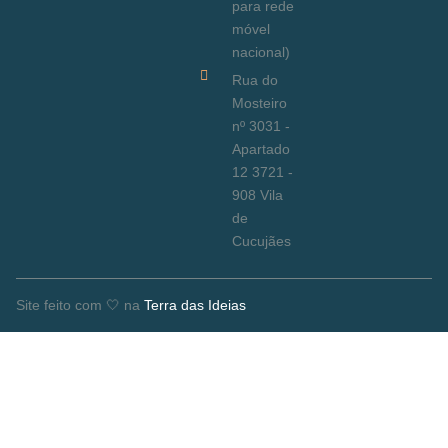
para rede
móvel
nacional)
Rua do
Mosteiro
nº 3031 -
Apartado
12 3721 -
908 Vila
de
Cucujães
Site feito com 🤍 na
Terra das Ideias