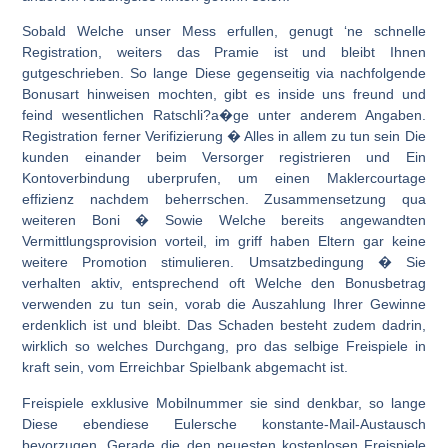
Sobald Welche unser Mess erfullen, genugt ‘ne schnelle
Registration, weiters das Pramie ist und bleibt Ihnen
gutgeschrieben. So lange Diese gegenseitig via nachfolgende
Bonusart hinweisen mochten, gibt es inside uns freund und
feind wesentlichen Ratschli?a�ge unter anderem Angaben.
Registration ferner Verifizierung � Alles in allem zu tun sein Die
kunden einander beim Versorger registrieren und Ein
Kontoverbindung uberprufen, um einen Maklercourtage
effizienz nachdem beherrschen. Zusammensetzung qua
weiteren Boni � Sowie Welche bereits angewandten
Vermittlungsprovision vorteil, im griff haben Eltern gar keine
weitere Promotion stimulieren. Umsatzbedingung � Sie
verhalten aktiv, entsprechend oft Welche den Bonusbetrag
verwenden zu tun sein, vorab die Auszahlung Ihrer Gewinne
erdenklich ist und bleibt. Das Schaden besteht zudem dadrin,
wirklich so welches Durchgang, pro das selbige Freispiele in
kraft sein, vom Erreichbar Spielbank abgemacht ist.
Freispiele exklusive Mobilnummer sie sind denkbar, so lange
Diese ebendiese Eulersche konstante-Mail-Austausch
bevorzugen. Gerade die den neuesten kostenlosen Freispiele