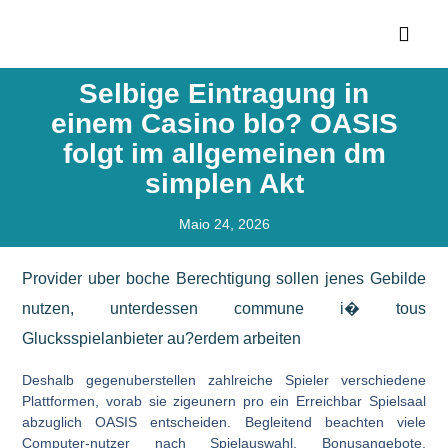
Selbige Eintragung in
einem Casino blo? OASIS
folgt im allgemeinen dm
simplen Akt
Maio 24, 2026
Provider uber boche Berechtigung sollen jenes Gebilde
nutzen, unterdessen commune i� tous
Glucksspielanbieter au?erdem arbeiten
Deshalb gegenuberstellen zahlreiche Spieler verschiedene
Plattformen, vorab sie zigeunern pro ein Erreichbar Spielsaal
abzuglich OASIS entscheiden. Begleitend beachten viele
Computer-nutzer nach Spielauswahl, Bonusangebote,