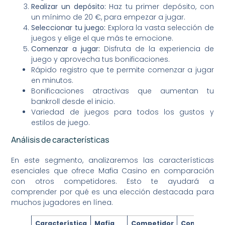
Realizar un depósito:
Haz tu primer depósito, con
un mínimo de 20 €, para empezar a jugar.
Seleccionar tu juego:
Explora la vasta selección de
juegos y elige el que más te emocione.
Comenzar a jugar:
Disfruta de la experiencia de
juego y aprovecha tus bonificaciones.
Rápido registro que te permite comenzar a jugar
en minutos.
Bonificaciones atractivas que aumentan tu
bankroll desde el inicio.
Variedad de juegos para todos los gustos y
estilos de juego.
Análisis de características
En este segmento, analizaremos las características
esenciales que ofrece Mafia Casino en comparación
con otros competidores. Esto te ayudará a
comprender por qué es una elección destacada para
muchos jugadores en línea.
Característica
Mafia
Competidor
Competidor