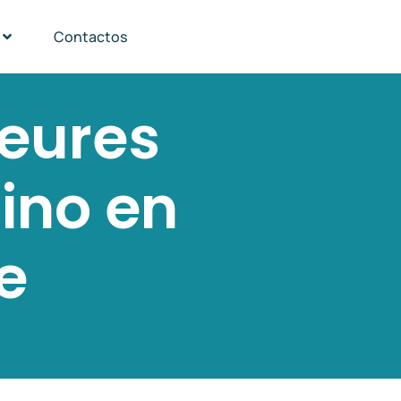
Contactos
leures
sino en
e