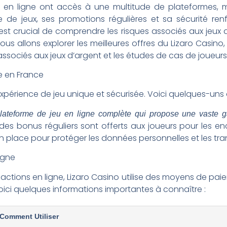
o en ligne ont accès à une multitude de plateformes, ma
 jeux, ses promotions régulières et sa sécurité renf
est crucial de comprendre les risques associés aux jeux 
nous allons explorer les meilleures offres du Lizaro Casin
 associés aux jeux d’argent et les études de cas de joueurs
e en France
expérience de jeu unique et sécurisée. Voici quelques-uns
ateforme de jeu en ligne complète qui propose une vaste g
es bonus réguliers sont offerts aux joueurs pour les en
n place pour protéger les données personnelles et les tra
igne
sactions en ligne, Lizaro Casino utilise des moyens de pai
Voici quelques informations importantes à connaître :
Comment Utiliser