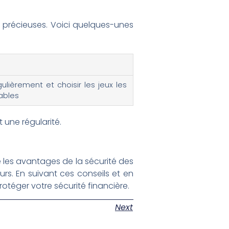
ns précieuses. Voici quelques-unes
ulièrement et choisir les jeux les
ables
 une régularité.
e les avantages de la sécurité des
urs. En suivant ces conseils et en
téger votre sécurité financière.
Next