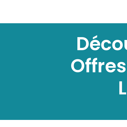
Décou
Offres