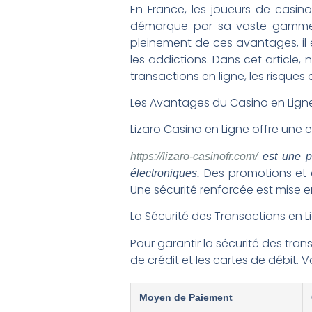
En France, les joueurs de casin
démarque par sa vaste gamme de
pleinement de ces avantages, il 
les addictions. Dans cet article, 
transactions en ligne, les risques
Les Avantages du Casino en Lign
Lizaro Casino en Ligne offre une 
https://lizaro-casinofr.com/
est une pl
Des promotions et d
électroniques.
Une sécurité renforcée est mise e
La Sécurité des Transactions en L
Pour garantir la sécurité des tran
de crédit et les cartes de débit. 
Moyen de Paiement